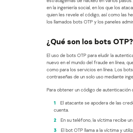
estratagemas de hackeo en varios pasos.
en la ingeniería social, en los que los ata
quien les revele el código, así como las h
los llamados bots OTP y los paneles admin
¿Qué son los bots OTP?
El uso de bots OTP para eludir la autent
nuevo en el mundo del fraude en línea, qu
como para los servicios en línea. Los bo
contraseñas de un solo uso mediante ingen
Para obtener un código de autenticación 
1
El atacante se apodera de las creden
cuenta.
2
En su teléfono, la víctima recibe 
3
El bot OTP llama a la víctima y uti