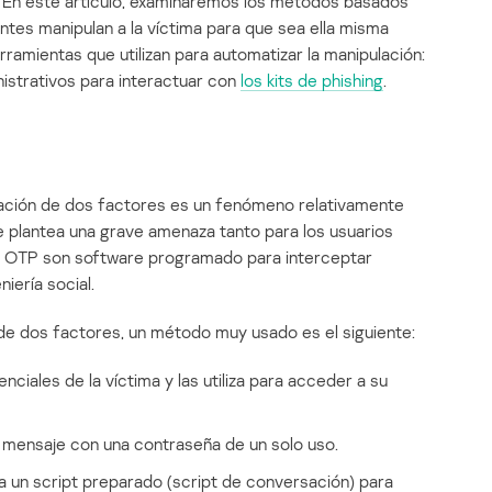
 En este artículo, examinaremos los métodos basados
cantes manipulan a la víctima para que sea ella misma
erramientas que utilizan para automatizar la manipulación:
istrativos para interactuar con
los kits de phishing
.
icación de dos factores es un fenómeno relativamente
e plantea una grave amenaza tanto para los usuarios
ts OTP son software programado para interceptar
iería social.
de dos factores, un método muy usado es el siguiente:
ciales de la víctima y las utiliza para acceder a su
un mensaje con una contraseña de un solo uso.
liza un script preparado (script de conversación) para