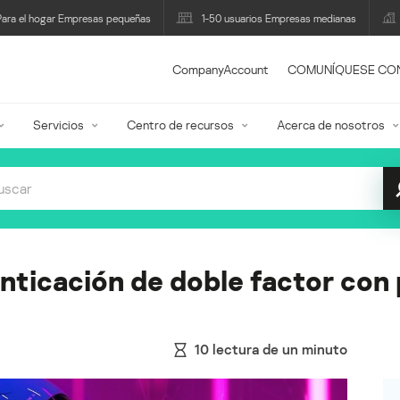
Para el hogar Empresas pequeñas
1-50 usuarios Empresas medianas
CompanyAccount
COMUNÍQUESE CO
Servicios
Centro de recursos
Acerca de nosotros
nticación de doble factor con 
10
lectura de un minuto