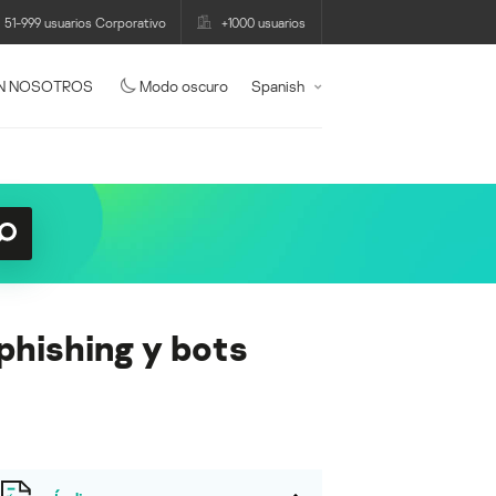
51-999 usuarios Corporativo
+1000 usuarios
N NOSOTROS
Modo oscuro
Spanish
phishing y bots