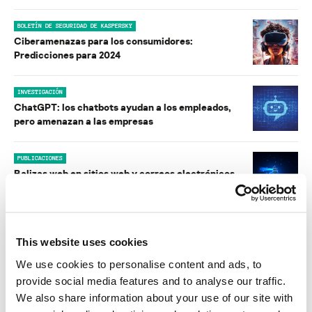
BOLETÍN DE SEGURIDAD DE KASPERSKY
Ciberamenazas para los consumidores:
Predicciones para 2024
INVESTIGACIÓN
ChatGPT: los chatbots ayudan a los empleados,
pero amenazan a las empresas
PUBLICACIONES
Balizas web en sitios web y correos electrónicos
BOLETÍN DE SEGURIDAD DE KASPERSKY
Predicciones sobre privacidad para 2023
This website uses cookies
We use cookies to personalise content and ads, to
provide social media features and to analyse our traffic.
BOLETÍN DE SEGURIDAD DE KASPERSKY
We also share information about your use of our site with
Predicciones de ciberamenazas a consumidores