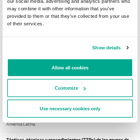
our social media, advertising and analytics partners who
para 2023
may combine it with other information that you’ve
provided to them or that they’ve collected from your use
INVESTIGACIÓN
of their services.
¿Quién rastreó a los usuarios de Internet entre
2021 y 2022?
Show details
Cargar más
Allow all cookies
INFORMES
Customize
BlindEagle vuela alto en LATAM
Kaspersky proporciona información sobre la actividad y los TTPs
Use necessary cookies only
del APT BlindEagle. Grupo que apunta a organizaciones e
individuos en Colombia, Ecuador, Chile, Panamá y otros países de
América Latina.
Tácticas, técnicas y procedimientos (TTPs) de los grupos de