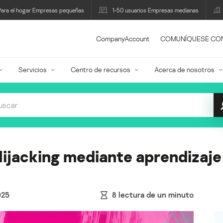
Para el hogar Empresas pequeñas
1-50 usuarios Empresas medianas
CompanyAccount
COMUNÍQUESE CO
Servicios
Centro de recursos
Acerca de nosotros
ijacking mediante aprendizaje
025
8
lectura de un minuto