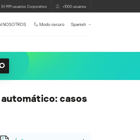
51-999 usuarios Corporativo
+1000 usuarios
N NOSOTROS
Modo oscuro
Spanish
 automático: casos