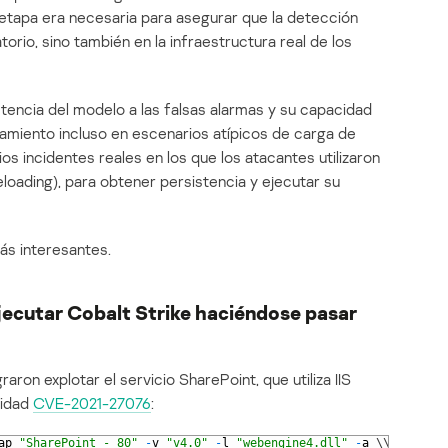
 etapa era necesaria para asegurar que la detección
orio, sino también en la infraestructura real de los
istencia del modelo a las falsas alarmas y su capacidad
amiento incluso en escenarios atípicos de carga de
os incidentes reales en los que los atacantes utilizaron
eloading), para obtener persistencia y ejecutar su
ás interesantes.
ejecutar Cobalt Strike haciéndose pasar
raron explotar el servicio SharePoint, que utiliza IIS
lidad
CVE-2021-27076
:
ap
"SharePoint - 80"
-
v
"v4.0"
-
l
"webengine4.dll"
-
a
\
\
.
\
pipe
\
i