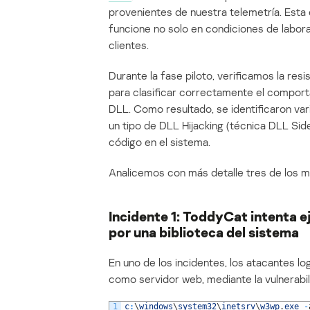
provenientes de nuestra telemetría. Esta
funcione no solo en condiciones de laborat
clientes.
Durante la fase piloto, verificamos la res
para clasificar correctamente el comport
DLL. Como resultado, se identificaron vari
un tipo de DLL Hijacking (técnica DLL Sid
código en el sistema.
Analicemos con más detalle tres de los m
Incidente 1: ToddyCat intenta 
por una biblioteca del sistema
En uno de los incidentes, los atacantes log
como servidor web, mediante la vulnerabi
1
c
:
\
windows
\
system32
\
inetsrv
\
w3wp
.
exe
-