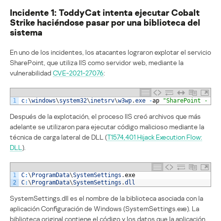
Incidente 1: ToddyCat intenta ejecutar Cobalt
Strike haciéndose pasar por una biblioteca del
sistema
En uno de los incidentes, los atacantes lograron explotar el servicio
SharePoint, que utiliza IIS como servidor web, mediante la
vulnerabilidad
CVE-2021-27076
:
1
c
:
\
windows
\
system32
\
inetsrv
\
w3wp
.
exe
-
ap
"SharePoint - 80
Después de la explotación, el proceso IIS creó archivos que más
adelante se utilizaron para ejecutar código malicioso mediante la
técnica de carga lateral de DLL (
T1574,401 Hijack Execution Flow:
DLL
).
1
C
:
\
ProgramData
\
SystemSettings
.
exe
2
C
:
\
ProgramData
\
SystemSettings
.
dll
SystemSettings.dll es el nombre de la biblioteca asociada con la
aplicación Configuración de Windows (SystemSettings.exe). La
biblioteca original contiene el código y los datos que la aplicación