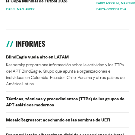
la Copa Mundial de Fútbol 2026
FABIO ASSOLINI
MARC RI
ISABEL MANJARREZ
DARYA GORODILOVA
INFORMES
BlindEagle vuela alto en LATAM
Kaspersky proporciona información sobre la actividad y los TTPs
del APT BlindEagle. Grupo que apunta a organizaciones e
individuos en Colombia, Ecuador, Chile, Panamá y otros países de
América Latina.
Tácticas, técnicas y procedimientos (TTPs) de los grupos de
APT asiáticos modernos
MosaicRegressor: acechando en las sombras de UEFI
RevengeHotels: cibercrimen dirigido a recepciones de hotel