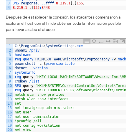
3
DNS 
response
:
::
ffff
:
8.219.1
[
.
]
155
;
4
8.219.1
[
.
]
155
:
8443
Después de establecer la conexión, los atacantes comenzaron a
explorar el host con el fin de obtener toda la información posible
para llevar a cabo el ataque.
1
C
:
\
ProgramData
\
SystemSettings
.
exe
2
whoami
/
priv
3
hostname
4
reg 
query 
HKLM
\
SOFTWARE
\
Microsoft
\
Cryptography
/
v
Machin
5
powershell
-
c
$
psversiontable
6
dotnet
--
version
7
systeminfo
8
reg 
query
"HKEY_LOCAL_MACHINE\SOFTWARE\VMware, Inc.\VMwa
9
cmdkey
/
list
10
REG 
query
"HKLM\SYSTEM\CurrentControlSet\Control\Termina
11
reg 
query
"HKEY_CURRENT_USER\Software\Microsoft\Terminal
12
netsh wlan show profiles
13
netsh wlan show interfaces
14
set
15
net localgroup administrators
16
net user
17
net user administrator
18
ipconfig /all
19
net config workstation
20
net view