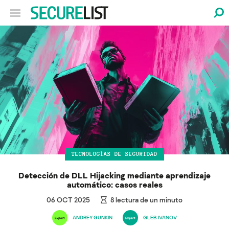
TECNOLOGÍAS DE SEGURIDAD
Detección de DLL Hijacking mediante aprendizaje
automático: casos reales
06 OCT 2025
8
lectura de un minuto
ANDREY GUNKIN
GLEB IVANOV