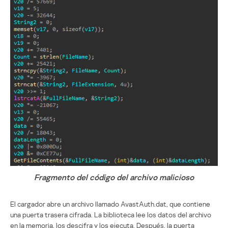
Fragmento del código del archivo malicioso
El cargador abre un archivo llamado AvastAuth.dat, que contiene
una puerta trasera cifrada. La biblioteca lee los datos del archivo
en la memoria, los descifra y los ejecuta. Después, la puerta