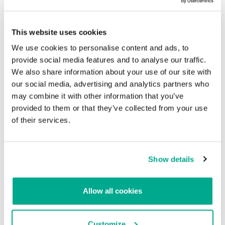
reaccionar a tiempo y bloquear esta actividad, impidiendo que los
delincuentes causaran daño a la organización.
This website uses cookies
Incidente 2: infostealer disfrazado de
We use cookies to personalise content and ads, to
administrador de políticas
provide social media features and to analyse our traffic.
We also share information about your use of our site with
Otro ejemplo que el modelo detectó después de conectar al
our social media, advertising and analytics partners who
cliente al monitoreo de MDR: un archivo del sistema legítimo,
may combine it with other information that you’ve
ubicado en ubicado en la carpeta de la aplicación, intentó cargar
provided to them or that they’ve collected from your use
una biblioteca sospechosa que se encontraba junto a él.
of their services.
1
C
:
\
Program 
Files
\
Chiniks
\
SettingSyncHost
.
exe
2
C
:
\
Program 
Files
\
Chiniks
\
policymanager
.
dll 
E83F331BD1EC11
Show details
El archivo SettingSyncHost.exe es un proceso de host del sistema
que sirve para sincronizar configuraciones entre diferentes
dispositivos de un mismo usuario. Por lo general, sus versiones
Allow all cookies
para sistemas de 32 y 64 bits se encuentran en las carpetas
C:\Windows\System32\ y C:\Windows\SysWOW64\,
respectivamente. En el incidente, la ubicación del archivo era
Customize
diferente a la habitual.