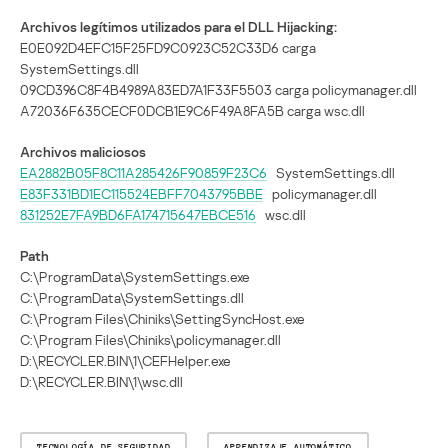
Archivos legítimos utilizados para el DLL Hijacking:
E0E092D4EFC15F25FD9C0923C52C33D6 carga
SystemSettings.dll
09CD396C8F4B4989A83ED7A1F33F5503 carga policymanager.dll
A72036F635CECF0DCB1E9C6F49A8FA5B carga wsc.dll
Archivos maliciosos
EA2882B05F8C11A285426F90859F23C6
SystemSettings.dll
E83F331BD1EC115524EBFF7043795BBE
policymanager.dll
831252E7FA9BD6FA174715647EBCE516
wsc.dll
Path
C:\ProgramData\SystemSettings.exe
C:\ProgramData\SystemSettings.dll
C:\Program Files\Chiniks\SettingSyncHost.exe
C:\Program Files\Chiniks\policymanager.dll
D:\RECYCLER.BIN\1\CEFHelper.exe
D:\RECYCLER.BIN\1\wsc.dll
TECNOLOGÍA DE SEGURIDAD
APRENDIZAJE AUTOMÁTICO