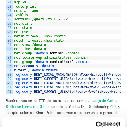
21
arp -a
22
route print
23
netstat -ano
24
tasklist
25
schtasks /query /fo LIST /v
26
net start
27
net share
28
net use
29
netsh firewall show config
30
netsh firewall show state
31
net view /domain
32
net time /domain
33
net group "
domain 
admins
" /domain
34
net localgroup administrators /domain
35
net group "
domain 
controllers
"
/
domain
36
net 
accounts
/
domain
37
nltest
/
domain_trusts
38
reg 
query 
HKEY_LOCAL_MACHINE
\
SOFTWARE
\
Microsoft
\
Windows
\
39
reg 
query 
HKEY_CURRENT_USER
\
Software
\
Microsoft
\
Windows
\
C
40
reg 
query 
HKEY_LOCAL_MACHINE
\
Software
\
Microsoft
\
Windows
\
41
reg 
query 
HKEY_LOCAL_MACHINE
\
Software
\
Wow6432Node
\
Micros
42
reg 
query 
HKEY_CURRENT_USER
\
Software
\
Wow6432Node
\
Microso
Basándonos en las TTP de los atacantes, como la
carga de Cobalt
Strike en forma de DLL
, el uso de la técnica DLL Sideloading (
1
,
2
) y
la explotación de SharePoint, podemos decir con un alto grado de
confianza que detrás del ataque estaba el
grupo APT ToddyCat
.
Gracias a la rápida respuesta de nuestro modelo, pudimos