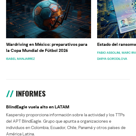
Wardriving en México: preparativos para
Estado del ransomw
la Copa Mundial de Fútbol 2026
FABIO ASSOLINI
MARC RI
ISABEL MANJARREZ
DARYA GORODILOVA
INFORMES
BlindEagle vuela alto en LATAM
Kaspersky proporciona información sobre la actividad y los TTPs
del APT BlindEagle. Grupo que apunta a organizaciones e
individuos en Colombia, Ecuador, Chile, Panamá y otros países de
América Latina.