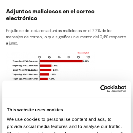
Adjuntos maliciosos en el correo
electrónico
En julio se detectaron adjuntos maliciosos en el 2,2% de los
mensajes de correo, lo que significa un aumento del 0,4% respecto
a junio.
This website uses cookies
Top 10 de programas maliciosos propagados por correo
We use cookies to personalise content and ads, to
electrónico en julio de 2013
provide social media features and to analyse our traffic.
En julio, Trojan-Spy.html.Fraud.gen se mantuvo como el programa