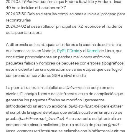
2024.03.29 RedHat confirma que Fedora Rawhide y Fedora Linux
40 beta incluían el backdoored XZ
2024.03.30 Debian cierra las compilaciones e inicia el proceso para
reconstruirlas
2024.04.02 El desarrollador principal del XZ reconoce el incidente
de la puerta trasera
A diferencia de los ataques anteriores a la cadena de suministro
que hemos visto en Node.js,
PyPI
,
FDroid
y el
Kernel
de Linux, que
consistían principalmente en parches maliciosos atómicos,
paquetes falsos y nombres de paquetes con errores tipográficos,
este incidente fue una operación de varias etapas que casi logró
comprometer servidores SSH a nivel mundial.
La puerta trasera en la biblioteca
liblzma
se introdujo en dos
niveles. El código fuente de la infraestructura de compilación que
generaba los paquetes finales se modificó ligeramente
(introduciendo un archivo adicional
build-to-host.m4
) para extraer
el script de la siguiente etapa que estaba oculto en un archivo de
prueba
(bad-3-corrupt_lzma2.xz
). A su vez, este script extraía un
componente binario malicioso de otro archivo de prueba
(good-
large_compressed.lzma
) que se enlazaba con la biblioteca legítima