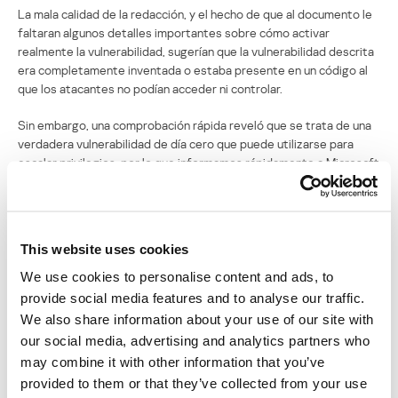
La mala calidad de la redacción, y el hecho de que al documento le
faltaran algunos detalles importantes sobre cómo activar
realmente la vulnerabilidad, sugerían que la vulnerabilidad descrita
era completamente inventada o estaba presente en un código al
que los atacantes no podían acceder ni controlar.
Sin embargo, una comprobación rápida reveló que se trata de una
verdadera vulnerabilidad de día cero que puede utilizarse para
escalar privilegios, por lo que informamos rápidamente a Microsoft
sobre nuestros hallazgos. La vulnerabilidad fue designada
CVE-
2024-30051
y se publicó un parche como parte del Martes de
parches del 14 de mayo.
This website uses cookies
También empezamos a vigilar de cerca nuestras estadísticas en
busca de exploits y ataques que aprovecharan este día cero, y a
We use cookies to personalise content and ads, to
mediados de abril descubrimos un exploit. Hemos visto este día
provide social media features and to analyse our traffic.
cero utilizado junto con
QakBot
y otro malware, y creemos que
We also share information about your use of our site with
múltiples actores de amenazas tienen acceso a él.
our social media, advertising and analytics partners who
may combine it with other information that you’ve
Los productos de Kaspersky detectan la explotación de CVE-
provided to them or that they’ve collected from your use
2024-30051 y malware relacionado con los siguientes veredictos: