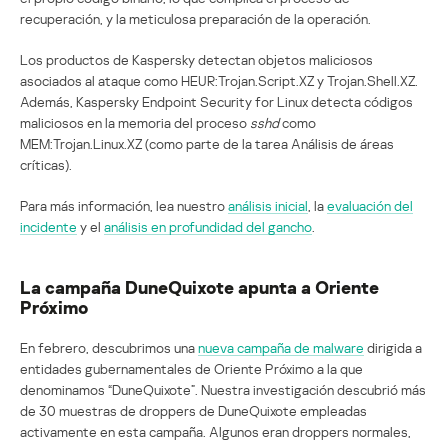
recuperación, y la meticulosa preparación de la operación.
Los productos de Kaspersky detectan objetos maliciosos
asociados al ataque como HEUR:Trojan.Script.XZ y Trojan.Shell.XZ.
Además, Kaspersky Endpoint Security for Linux detecta códigos
maliciosos en la memoria del proceso
sshd
como
MEM:Trojan.Linux.XZ (como parte de la tarea Análisis de áreas
críticas).
Para más información, lea nuestro
análisis inicial
, la
evaluación del
incidente
y el
análisis en profundidad del gancho
.
La campaña DuneQuixote apunta a Oriente
Próximo
En febrero, descubrimos una
nueva campaña de malware
dirigida a
entidades gubernamentales de Oriente Próximo a la que
denominamos “DuneQuixote”. Nuestra investigación descubrió más
de 30 muestras de droppers de DuneQuixote empleadas
activamente en esta campaña. Algunos eran droppers normales,