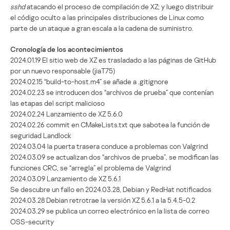
sshd
atacando el proceso de compilación de XZ; y luego distribuir
el código oculto a las principales distribuciones de Linux como
parte de un ataque a gran escala a la cadena de suministro.
Cronología de los acontecimientos
2024.01.19 El sitio web de XZ es trasladado a las páginas de GitHub
por un nuevo responsable (jiaT75)
2024.02.15 “build-to-host.m4” se añade a .gitignore
2024.02.23 se introducen dos “archivos de prueba” que contenían
las etapas del script malicioso
2024.02.24 Lanzamiento de XZ 5.6.0
2024.02.26 commit en CMakeLists.txt que sabotea la función de
seguridad Landlock
2024.03.04 la puerta trasera conduce a problemas con Valgrind
2024.03.09 se actualizan dos “archivos de prueba”, se modifican las
funciones CRC, se “arregla” el problema de Valgrind
2024.03.09 Lanzamiento de XZ 5.6.1
Se descubre un fallo en 2024.03.28, Debian y RedHat notificados
2024.03.28 Debian retrotrae la versión XZ 5.6.1 a la 5.4.5-0.2
2024.03.29 se publica un correo electrónico en la lista de correo
OSS-security