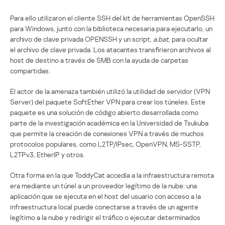
Para ello utilizaron el cliente SSH del kit de herramientas OpenSSH
para Windows, junto con la biblioteca necesaria para ejecutarlo, un
archivo de clave privada OPENSSH y un script,
a.bat
, para ocultar
el archivo de clave privada. Los atacantes transfirieron archivos al
host de destino a través de SMB con la ayuda de carpetas
compartidas.
El actor de la amenaza también utilizó la utilidad de servidor (VPN
Server) del paquete SoftEther VPN para crear los túneles. Este
paquete es una solución de código abierto desarrollada como
parte de la investigación académica en la Universidad de Tsukuba
que permite la creación de conexiones VPN a través de muchos
protocolos populares, como L2TP/IPsec, OpenVPN, MS-SSTP,
L2TPv3, EtherIP y otros.
Otra forma en la que ToddyCat accedía a la infraestructura remota
era mediante un túnel a un proveedor legítimo de la nube: una
aplicación que se ejecuta en el host del usuario con acceso a la
infraestructura local puede conectarse a través de un agente
legítimo a la nube y redirigir el tráfico o ejecutar determinados