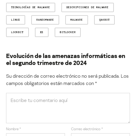
TECNOLOGÍAS DE MALWARE
DESCRIPCIONES DE MALWARE
LINUX
RANSOMWARE
MALWARE
QAKBOT
LOCKBIT
XZ
BITLOCKER
Evolución de las amenazas informáticas en
el segundo trimestre de 2024
Su dirección de correo electrónico no será publicada.
Los
campos obligatorios están marcados con
*
Nombre
*
Correo electrónico
*