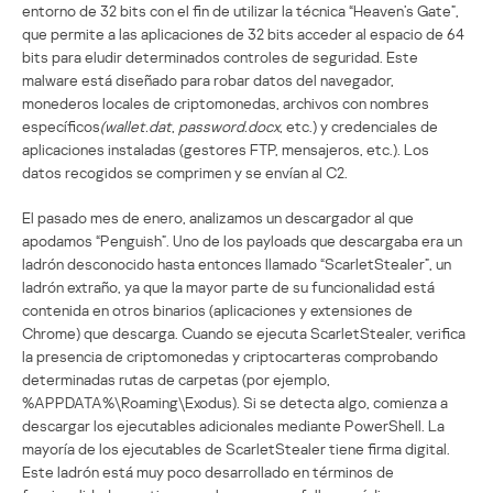
entorno de 32 bits con el fin de utilizar la técnica “Heaven’s Gate”,
que permite a las aplicaciones de 32 bits acceder al espacio de 64
bits para eludir determinados controles de seguridad. Este
malware está diseñado para robar datos del navegador,
monederos locales de criptomonedas, archivos con nombres
específicos
(wallet.dat
,
password.docx
, etc.) y credenciales de
aplicaciones instaladas (gestores FTP, mensajeros, etc.). Los
datos recogidos se comprimen y se envían al C2.
El pasado mes de enero, analizamos un descargador al que
apodamos “Penguish”. Uno de los payloads que descargaba era un
ladrón desconocido hasta entonces llamado “ScarletStealer”, un
ladrón extraño, ya que la mayor parte de su funcionalidad está
contenida en otros binarios (aplicaciones y extensiones de
Chrome) que descarga. Cuando se ejecuta ScarletStealer, verifica
la presencia de criptomonedas y criptocarteras comprobando
determinadas rutas de carpetas (por ejemplo,
%APPDATA%\Roaming\Exodus). Si se detecta algo, comienza a
descargar los ejecutables adicionales mediante PowerShell. La
mayoría de los ejecutables de ScarletStealer tiene firma digital.
Este ladrón está muy poco desarrollado en términos de