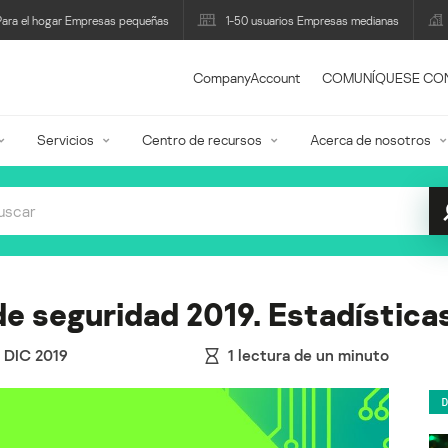
Para el hogar Empresas pequeñas
1-50 usuarios Empresas medianas
CompanyAccount
COMUNÍQUESE CO
Servicios
Centro de recursos
Acerca de nosotros
e seguridad 2019. Estadística
2 DIC 2019
1
lectura de un minuto