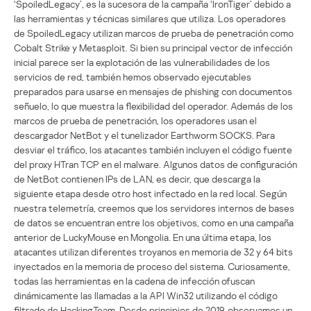
‘SpoiledLegacy’, es la sucesora de la campaña ‘IronTiger’ debido a
las herramientas y técnicas similares que utiliza. Los operadores
de SpoiledLegacy utilizan marcos de prueba de penetración como
Cobalt Strike y Metasploit. Si bien su principal vector de infección
inicial parece ser la explotación de las vulnerabilidades de los
servicios de red, también hemos observado ejecutables
preparados para usarse en mensajes de phishing con documentos
señuelo, lo que muestra la flexibilidad del operador. Además de los
marcos de prueba de penetración, los operadores usan el
descargador NetBot y el tunelizador Earthworm SOCKS. Para
desviar el tráfico, los atacantes también incluyen el código fuente
del proxy HTran TCP en el malware. Algunos datos de configuración
de NetBot contienen IPs de LAN, es decir, que descarga la
siguiente etapa desde otro host infectado en la red local. Según
nuestra telemetría, creemos que los servidores internos de bases
de datos se encuentran entre los objetivos, como en una campaña
anterior de LuckyMouse en Mongolia. En una última etapa, los
atacantes utilizan diferentes troyanos en memoria de 32 y 64 bits
inyectados en la memoria de proceso del sistema. Curiosamente,
todas las herramientas en la cadena de infección ofuscan
dinámicamente las llamadas a la API Win32 utilizando el código
filtrado de HackingTeam. Desde principios de 2019, observamos un