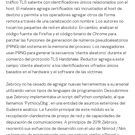
tráfico TLS saliente con identificadores únicos relacionados con el
host. El malware agrega certificados raíz incrustados al host de
destino y permite a los operadores agregar otros de forma
remota a través de una canalización con nombre. Los autores no
tocan los paquetes de red en absoluto. En cambio, analizan el
código fuente de Firefox y el código binario de Chrome para
parchar las funciones de generación de números pseudoaleatorios
(PRNG) del sistema en la memoria del proceso. Los navegadores
usan PRNG para generar la secuencia ‘cliente aleatorio’ durante el
comienzo del protocolo TLS Handshake. Reductor agrega a este
campo ‘cliente aleatorio’ a los identificadores cifrados únicos
basados en el hardware y el software de las víctimas.
Zebrocy no ha cesado de agregar nuevas herramientas a su arsenal
utilizando varios tipos de lenguajes de programación. Descubrimos
que Zebrocy implementaba un script dePython compilado, al que
llamamos ‘PythocyDbg’, en una entidad de asuntos exteriores del
Sudeste asiático. La función principal de este módulo es la
recopilación clandestina de proxys de red y de capacidades de
depuración de comunicaciones. A principios de 2019, Zebrocy
reorientó sus esfuerzos de desarrollo con el uso de Nimrod / Nim,
un lenguaje de programación con una sintaxis similar a Pascal y