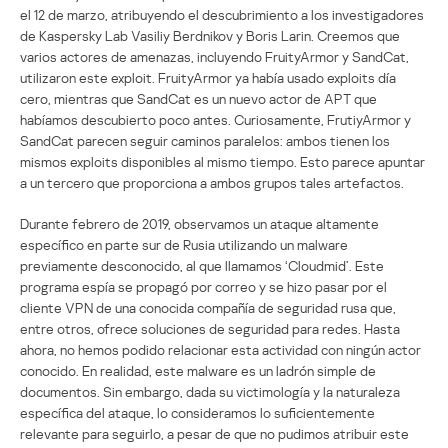
el 12 de marzo, atribuyendo el descubrimiento a los investigadores
de Kaspersky Lab Vasiliy Berdnikov y Boris Larin. Creemos que
varios actores de amenazas, incluyendo FruityArmor y SandCat,
utilizaron este exploit. FruityArmor ya había usado exploits día
cero, mientras que SandCat es un nuevo actor de APT que
habíamos descubierto poco antes. Curiosamente, FrutiyArmor y
SandCat parecen seguir caminos paralelos: ambos tienen los
mismos exploits disponibles al mismo tiempo. Esto parece apuntar
a un tercero que proporciona a ambos grupos tales artefactos.
Durante febrero de 2019, observamos un ataque altamente
específico en parte sur de Rusia utilizando un malware
previamente desconocido, al que llamamos ‘Cloudmid’. Este
programa espía se propagó por correo y se hizo pasar por el
cliente VPN de una conocida compañía de seguridad rusa que,
entre otros, ofrece soluciones de seguridad para redes. Hasta
ahora, no hemos podido relacionar esta actividad con ningún actor
conocido. En realidad, este malware es un ladrón simple de
documentos. Sin embargo, dada su victimología y la naturaleza
específica del ataque, lo consideramos lo suficientemente
relevante para seguirlo, a pesar de que no pudimos atribuir este