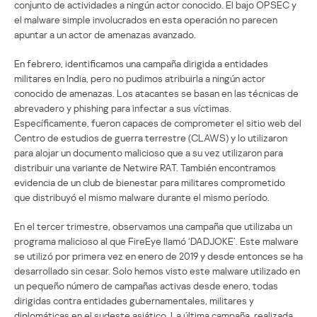
conjunto de actividades a ningún actor conocido. El bajo OPSEC y
el malware simple involucrados en esta operación no parecen
apuntar a un actor de amenazas avanzado.
En febrero, identificamos una campaña dirigida a entidades
militares en India, pero no pudimos atribuirla a ningún actor
conocido de amenazas. Los atacantes se basan en las técnicas de
abrevadero y phishing para infectar a sus víctimas.
Específicamente, fueron capaces de comprometer el sitio web del
Centro de estudios de guerra terrestre (CLAWS) y lo utilizaron
para alojar un documento malicioso que a su vez utilizaron para
distribuir una variante de Netwire RAT. También encontramos
evidencia de un club de bienestar para militares comprometido
que distribuyó el mismo malware durante el mismo período.
En el tercer trimestre, observamos una campaña que utilizaba un
programa malicioso al que FireEye llamó ‘DADJOKE’. Este malware
se utilizó por primera vez en enero de 2019 y desde entonces se ha
desarrollado sin cesar. Solo hemos visto este malware utilizado en
un pequeño número de campañas activas desde enero, todas
dirigidas contra entidades gubernamentales, militares y
diplomáticas en el sudeste asiático. La última campaña, realizada