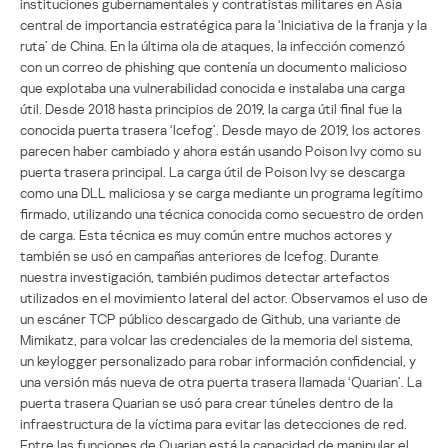
instituciones gubernamentales y contratistas militares en Asia
central de importancia estratégica para la ‘Iniciativa de la franja y la
ruta’ de China. En la última ola de ataques, la infección comenzó
con un correo de phishing que contenía un documento malicioso
que explotaba una vulnerabilidad conocida e instalaba una carga
útil. Desde 2018 hasta principios de 2019, la carga útil final fue la
conocida puerta trasera ‘Icefog’. Desde mayo de 2019, los actores
parecen haber cambiado y ahora están usando Poison Ivy como su
puerta trasera principal. La carga útil de Poison Ivy se descarga
como una DLL maliciosa y se carga mediante un programa legítimo
firmado, utilizando una técnica conocida como secuestro de orden
de carga. Esta técnica es muy común entre muchos actores y
también se usó en campañas anteriores de Icefog. Durante
nuestra investigación, también pudimos detectar artefactos
utilizados en el movimiento lateral del actor. Observamos el uso de
un escáner TCP público descargado de Github, una variante de
Mimikatz, para volcar las credenciales de la memoria del sistema,
un keylogger personalizado para robar información confidencial, y
una versión más nueva de otra puerta trasera llamada ‘Quarian’. La
puerta trasera Quarian se usó para crear túneles dentro de la
infraestructura de la víctima para evitar las detecciones de red.
Entre las funciones de Quarian está la capacidad de manipular el