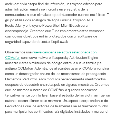
archivos: en la etapa final de infección, un troyano cifrado para
administración remota se incrusta en el registro de la
computadora al que el malware podrá acceder cuando esté listo. El
grupo utiliza dos análogos de KopiLuwak: el troyano .NET
RocketMan y el troyano PowerShell MiamiBeach para
ciberespionaje. Creemos que Turla implementa estas versiones
cuando sus objetivos están protegidos con un software de
seguridad capaz de detectar KopiLuwak.
Observamos una
nueva campaña selectiva relacionada con
COMpfun
con nuevo malware. Kaspersky Attribution Engine
muestra claras similitudes de código entre la nueva familia y el
antiguo COMpfun. Además, los atacantes usan el COMpfun original
como un descargador en uno de los mecanismos de propagación.
Llamamos ‘Reductor’ a los módulos recientemente identificados
después de descubrir una ruta .pdb en algunas muestras. Creemos
que los mismos autores de COMPfun, a quienes asociamos
tentativamente con Turla en base al estudio de las víctimas, fueron
quienes desarrollaron este malware. Un aspecto sorprendente de
Reductor es que los actores de la amenaza se esfuerzaron mucho
para manipular los certificados raíz digitales instalados y marcar el