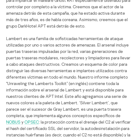
para implantar el malware Ghost RAT especialmente diseñado para
controlar por completo a la víctima. Creemos que el actor de la
amenaza detrás de esta campaña, que ha estado activa durante
más de tres años, es de habla coreana. Asimismo, creemos que el
grupo DarkHotel APT está detrás de esto.
Lambert es una familia de sofisticadas herramientas de ataque
utilizadas por uno o varios actores de amenazas. El arsenal incluye
puertas traseras impulsadas por la red, varias generaciones de
puertas traseras modulares, recolectores y limpiadores para llevar
a cabo ataques destructivos. Creamos un esquema de color para
distinguir las diversas herramientas e implantes utilizados contra
diferentes víctimas en todo el mundo. Nuestro informe completo
“Unraveling the Lamberts Toolkit” (en inglés) contiene toda la
información sobre el arsenal de Lambert y está disponible para
nuestros clientes de APT Intel. Este año agregamos una serie de
nuevos colores a la paleta de Lambert. ‘Silver Lambert’, que
parece ser el sucesor de Gray Lambert, es una puerta trasera
completa, que implementa algunos conceptos específicos de
NOBUS
y
OPSEC
: la protección contra el drenaje del C2 al verificar
el hash del certificado SSL del servidor, la autodesinstalación para
instancias huérfanas (es decir, cuando el C2 no está disponible) y la