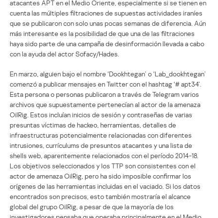
atacantes APT en el Medio Oriente, especialmente si se tienen en
cuenta las múltiples filtraciones de supuestas actividades iraníes
que se publicaron con solo unas pocas semanas de diferencia. Aún
más interesante es la posibilidad de que una de las filtraciones
haya sido parte de una campaña de desinformación llevada a cabo
con la ayuda del actor Sofacy/Hades.
En marzo, alguien bajo el nombre ‘Dookhtegan’ o ‘Lab_dookhtegan’
comenzó a publicar mensajes en Twitter con el hashtag ‘# apt34’.
Esta persona o personas publicaron a través de Telegram varios
archivos que supuestamente pertenecían al actor de la amenaza
OilRig. Estos incluían inicios de sesión y contraseñas de varias
presuntas víctimas de hackeo, herramientas, detalles de
infraestructuras potencialmente relacionadas con diferentes
intrusiones, currículums de presuntos atacantes y una lista de
shells web, aparentemente relacionados con el período 2014-18.
Los objetivos seleccionados y los TTP son consistentes con el
actor de amenaza OilRig, pero ha sido imposible confirmar los
orígenes de las herramientas incluidas en el vaciado. Si los datos
encontrados son precisos, esto también mostraría el alcance
global del grupo OilRig, a pesar de que la mayoría de los
investigadores pensaba que operaba principalmente en el Medio