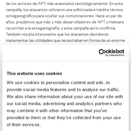
de los actores de APT más avanzados tecnológicamente. En esta
campaña, los atacantes utilizaron una sofisticada e inédita técnica
esteganográfica para ocultar sus comunicaciones. Hace un par de
años, predijimos que más y más desarrolladores de APT y malware
recurrirían a la esteganografía, y esta campaña así lo confirma.
También resulta interesante que los atacantes decidieran
implementar las utilidades que necesitaban en forma de un enorme
conjunto: un ejemplo de que la arquitectura basada en marcos es
cada vez más popular. Más adelante en el año,
descubrimos que
Platinum usaba una nueva puerta trasera, a la que llamamos
‘Titanium’
, en una nueva campaña. Curiosamente, encontramos
ciertas similitudes entre este malware y un conjunto de
This website uses cookies
herramientas que llamamos ‘ProjectC’. Detectamos que en 2016
We use cookies to personalise content and ads, to
ProjectC se usaba como un conjunto de herramientas para el
movimiento lateral y, sin estar muy seguros, lo atribuimos a
provide social media features and to analyse our traffic.
CloudComputating. Nuestros nuevos hallazgos nos llevan a creer
We also share information about your use of our site with
que el conjunto de actividades de CloudComputating puede
our social media, advertising and analytics partners who
atribuirse a Platinum, y que ProjectC fue uno de sus conjuntos de
may combine it with other information that you’ve
herramientas.
provided to them or that they’ve collected from your use
of their services.
Uno de los hallazgos clave de nuestro informe de 2018 sobre