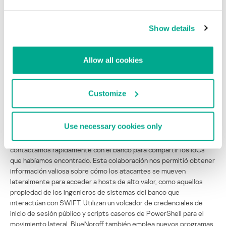
‘
Operation AppleJeus
‘ fue la capacidad del grupo Lazarus para
atacar a Mac OS. Desde entonces, Lazarus ha ampliado sus
operaciones contra esta plataforma. Este año, descubrimos una
Show details
nueva operación, activa durante al menos un año, que utiliza
PowerShell para controlar programas maliciosos para los sistemas
Windows y Mac OS y atacar a los clientes de Apple. Lazarus
Allow all cookies
también atacó a una compañía de juegos móviles en Corea del Sur:
creemos que tenía como objetivo robar el código fuente de la
aplicación. Está claro que Lazarus sigue actualizando sus
Customize
herramientas muy rápidamente.
En el tercer trimestre, rastreamos una nueva actividad de
Use necessary cookies only
BlueNoroff, un subgrupo de Lazarus. En particular, identificamos un
banco en Myanmar comprometido por este actor. Nos
contactamos rápidamente con el banco para compartir los IoCs
que habíamos encontrado. Esta colaboración nos permitió obtener
información valiosa sobre cómo los atacantes se mueven
lateralmente para acceder a hosts de alto valor, como aquellos
propiedad de los ingenieros de sistemas del banco que
interactúan con SWIFT. Utilizan un volcador de credenciales de
inicio de sesión público y scripts caseros de PowerShell para el
movimiento lateral. BlueNoroff también emplea nuevos programas