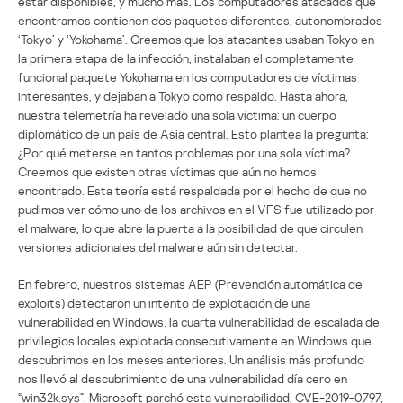
estar disponibles, y mucho más. Los computadores atacados que
encontramos contienen dos paquetes diferentes, autonombrados
‘Tokyo’ y ‘Yokohama’. Creemos que los atacantes usaban Tokyo en
la primera etapa de la infección, instalaban el completamente
funcional paquete Yokohama en los computadores de víctimas
interesantes, y dejaban a Tokyo como respaldo. Hasta ahora,
nuestra telemetría ha revelado una sola víctima: un cuerpo
diplomático de un país de Asia central. Esto plantea la pregunta:
¿Por qué meterse en tantos problemas por una sola víctima?
Creemos que existen otras víctimas que aún no hemos
encontrado. Esta teoría está respaldada por el hecho de que no
pudimos ver cómo uno de los archivos en el VFS fue utilizado por
el malware, lo que abre la puerta a la posibilidad de que circulen
versiones adicionales del malware aún sin detectar.
En febrero, nuestros sistemas AEP (Prevención automática de
exploits) detectaron un intento de explotación de una
vulnerabilidad en Windows, la cuarta vulnerabilidad de escalada de
privilegios locales explotada consecutivamente en Windows que
descubrimos en los meses anteriores. Un análisis más profundo
nos llevó al descubrimiento de una vulnerabilidad día cero en
“win32k.sys”. Microsoft parchó esta vulnerabilidad, CVE-2019-0797,