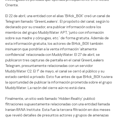
Oriente.
El 22 de abril, una entidad con el alias ‘Bl4ck_B0X’ creó un canal de
Telegram llamado ‘GreenLeakers’. El propósito del canal, según lo
declarado por su creador, era publicar información sobre los
miembros del grupo MuddyWater APT, ‘junto con información
sobre sus madre y cónyuges, etc.’ de forma gratuita. Además de
esta información gratuita, los actores de Bl4ck_B0X también
insinuaron que pondrían a la venta información ‘altamente
confidencial’ relacionada con MuddyWater. El 27 de abril, se
publicaron tres capturas de pantalla en el canal GreenLeakers
Telegram, presuntamente relacionadas con un servidor
MuddyWater C2. El 1° de mayo, el canal se cerró al público y su
estado cambió a privado. Esto fue antes de que Bl4ck_B0X tuviera
la oportunidad de publicar la información prometida sobre el grupo
MuddyWater. La razón del cierre aún no está clara.
Finalmente, un sitio web llamado ‘Hidden Reality’ publicó
filtraciones supuestamente relacionadas con una entidad llamada
Iranian RANA Institute. Esta fue la tercera filtración en dos meses
que reveló detalles de presuntos actores y grupos de amenazas