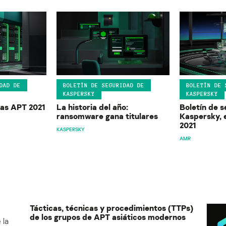
DAD DE
BOLETÍN DE SEGURIDAD DE
BOLETÍN DE 
KASPERSKY
KASPERSKY
 las APT 2021
La historia del año:
Boletín de 
ransomware gana titulares
Kaspersky, 
2021
KASPERSKY
AMR
Tácticas, técnicas y procedimientos (TTPs)
de los grupos de APT asiáticos modernos
 la