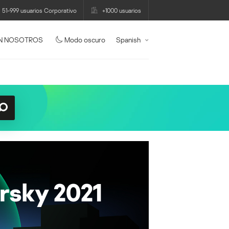
51-999 usuarios Corporativo
+1000 usuarios
N NOSOTROS
Modo oscuro
Spanish
rsky 2021