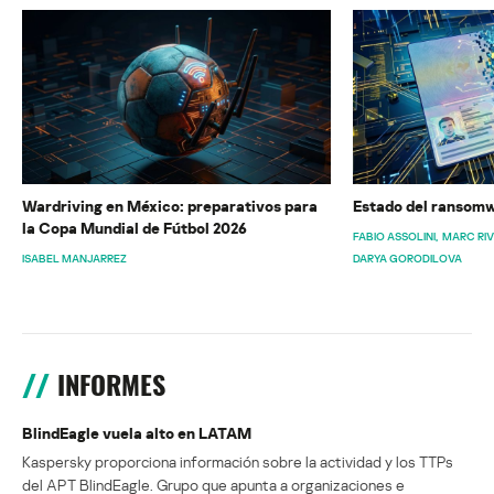
Wardriving en México: preparativos para
Estado del ransomw
la Copa Mundial de Fútbol 2026
FABIO ASSOLINI
MARC RI
ISABEL MANJARREZ
DARYA GORODILOVA
INFORMES
BlindEagle vuela alto en LATAM
Kaspersky proporciona información sobre la actividad y los TTPs
del APT BlindEagle. Grupo que apunta a organizaciones e