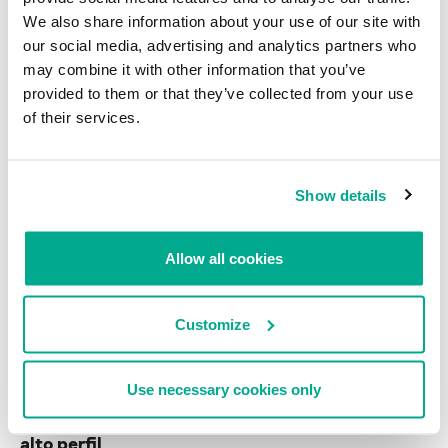
We also share information about your use of our site with
our social media, advertising and analytics partners who
may combine it with other information that you’ve
Ejemplos de mensajes de actores de amenazas
provided to them or that they’ve collected from your use
anunciando el bloqueo de sus canales y cuentas de
of their services.
Telegram
Se espera que el retorno o la simple afluencia de
Show details
ciberdelincuentes a los foros de la web oscura aumente la
competencia entre estos recursos. Para destacarse y atraer a
nuevas audiencias, es probable que los administradores de foros
Allow all cookies
comiencen a introducir nuevas funciones y mejorar las condiciones
para el comercio de datos. Estas pueden incluir la automatización
de servicios de depósito de garantía, la simplificación de los
procesos de resolución de disputas y la optimización de las
Customize
medidas de seguridad y anonimato.
Use necessary cookies only
Aumento de las operaciones de agencias
policiales contra grupos de ciberdelincuentes de
alto perfil