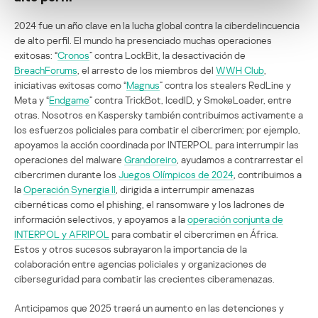
2024 fue un año clave en la lucha global contra la ciberdelincuencia
de alto perfil. El mundo ha presenciado muchas operaciones
exitosas: “
Cronos
” contra LockBit, la desactivación de
BreachForums
, el arresto de los miembros del
WWH Club
,
iniciativas exitosas como “
Magnus
” contra los stealers RedLine y
Meta y “
Endgame
” contra TrickBot, IcedID, y SmokeLoader, entre
otras. Nosotros en Kaspersky también contribuimos activamente a
los esfuerzos policiales para combatir el cibercrimen; por ejemplo,
apoyamos la acción coordinada por INTERPOL para interrumpir las
operaciones del malware
Grandoreiro
, ayudamos a contrarrestar el
cibercrimen durante los
Juegos Olímpicos de 2024
, contribuimos a
la
Operación Synergia II
, dirigida a interrumpir amenazas
cibernéticas como el phishing, el ransomware y los ladrones de
información selectivos, y apoyamos a la
operación conjunta de
INTERPOL y AFRIPOL
para combatir el cibercrimen en África.
Estos y otros sucesos subrayaron la importancia de la
colaboración entre agencias policiales y organizaciones de
ciberseguridad para combatir las crecientes ciberamenazas.
Anticipamos que 2025 traerá un aumento en las detenciones y