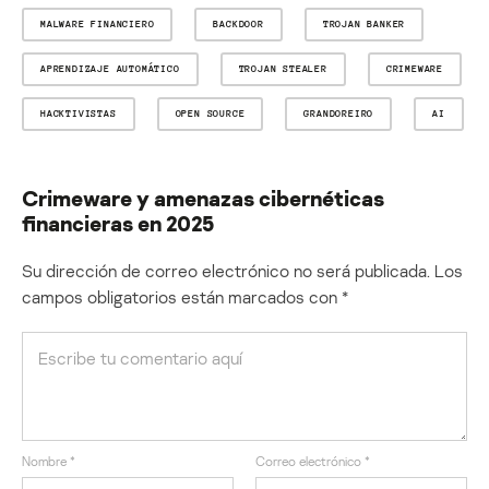
MALWARE FINANCIERO
BACKDOOR
TROJAN BANKER
APRENDIZAJE AUTOMÁTICO
TROJAN STEALER
CRIMEWARE
HACKTIVISTAS
OPEN SOURCE
GRANDOREIRO
AI
Crimeware y amenazas cibernéticas
financieras en 2025
Su dirección de correo electrónico no será publicada.
Los
campos obligatorios están marcados con
*
Nombre
*
Correo electrónico
*