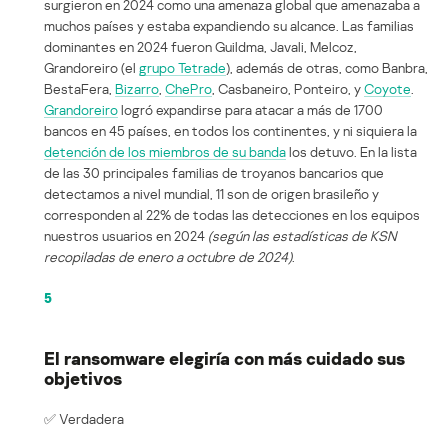
surgieron en 2024 como una amenaza global que amenazaba a
muchos países y estaba expandiendo su alcance. Las familias
dominantes en 2024 fueron Guildma, Javali, Melcoz,
Grandoreiro (el
grupo Tetrade
), además de otras, como Banbra,
BestaFera,
Bizarro
,
ChePro
, Casbaneiro, Ponteiro, y
Coyote
.
Grandoreiro
logró expandirse para atacar a más de 1700
bancos en 45 países, en todos los continentes, y ni siquiera la
detención de los miembros de su banda
los detuvo. En la lista
de las 30 principales familias de troyanos bancarios que
detectamos a nivel mundial, 11 son de origen brasileño y
corresponden al 22% de todas las detecciones en los equipos
nuestros usuarios en 2024
(según las estadísticas de KSN
recopiladas de enero a octubre de 2024)
.
5
El ransomware elegiría con más cuidado sus
objetivos
✅ Verdadera