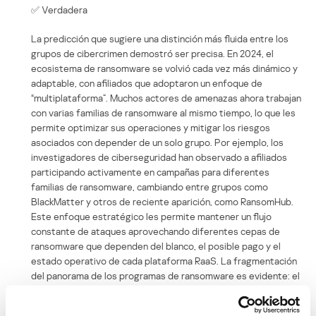
✅ Verdadera
La predicción que sugiere una distinción más fluida entre los
grupos de cibercrimen demostró ser precisa. En 2024, el
ecosistema de ransomware se volvió cada vez más dinámico y
adaptable, con afiliados que adoptaron un enfoque de
“multiplataforma”. Muchos actores de amenazas ahora trabajan
con varias familias de ransomware al mismo tiempo, lo que les
permite optimizar sus operaciones y mitigar los riesgos
asociados con depender de un solo grupo. Por ejemplo, los
investigadores de ciberseguridad han observado a afiliados
participando activamente en campañas para diferentes
familias de ransomware, cambiando entre grupos como
BlackMatter y otros de reciente aparición, como RansomHub.
Este enfoque estratégico les permite mantener un flujo
constante de ataques aprovechando diferentes cepas de
ransomware que dependen del blanco, el posible pago y el
estado operativo de cada plataforma RaaS. La fragmentación
del panorama de los programas de ransomware es evidente: el
número de grupos que publican listas de víctimas ha
aumentado de 43 a 68, y en el último año surgieron 31 nuevos