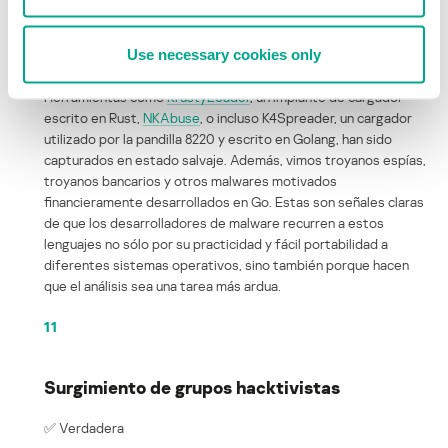
lenguajes de programación menos conocidos para evadir la
detección. Han surgido múltiples amenazas a partir de la
Use necessary cookies only
adopción de lenguajes de programación bastante nuevos o no
estándar utilizados para el desarrollo de malware.
Herramientas como
KrustyLoader
, un implante de cargador
escrito en Rust,
NKAbuse
, o incluso K4Spreader, un cargador
utilizado por la pandilla 8220 y escrito en Golang, han sido
capturados en estado salvaje. Además, vimos troyanos espías,
troyanos bancarios y otros malwares motivados
financieramente desarrollados en Go. Estas son señales claras
de que los desarrolladores de malware recurren a estos
lenguajes no sólo por su practicidad y fácil portabilidad a
diferentes sistemas operativos, sino también porque hacen
que el análisis sea una tarea más ardua.
11
Surgimiento de grupos hacktivistas
✅ Verdadera