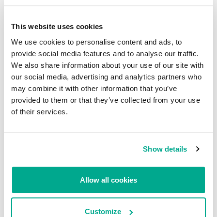
grupos. Esta descentralización complica los esfuerzos
policiales, ya que el reto de rastrear y contener a estos grupos
se ha vuelto más complicado debido a su estructura ágil y
This website uses cookies
alcance internacional. Grupos más pequeños, como Medusa y
We use cookies to personalise content and ads, to
Cloak, están aprovechando este entorno cambiante,
provide social media features and to analyse our traffic.
ofreciendo atractivas participaciones en las ganancias de
recursos de la web oscura para atraer afiliados. Por ejemplo,
We also share information about your use of our site with
Medusa ofrece hasta un 90% de participación en las ganancias
our social media, advertising and analytics partners who
para atraer afiliados, mientras que Cloak permite a los afiliados
may combine it with other information that you’ve
unirse sin ningún pago inicial. Mientras tanto, las plataformas
provided to them or that they’ve collected from your use
establecidas continúan desarrollando sus ofertas para retener
of their services.
y atraer operadores calificados.
10
Show details
Adopción de lenguajes menos populares o
multiplataforma
Allow all cookies
✅ Verdadera
Customize
La predicción anticipaba que los ciberdelincuentes recurrirían a