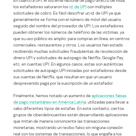
En cuanto a UPI, el sistema nacional de pago directo de India,
los estafadores saturaron los
id. de UPI
con múltiples
solicitudes de cobro. Es fácil descifrar un id. de UPI ya que
generalmente se forma con el número de móvil del usuario
seguido del nombre del proveedor de UPI. Los estafadores
pueden obtener los números de teléfono de las víctimas, ya
que su uso público es amplio: para compras en línea, en centros
comerciales, restaurantes y otros. Los usuarios han estado
recibiendo muchas solicitudes fraudulentas de recolección de
dinero UPI y solicitudes de autopago de Netflix, Google Pay,
etc. en cuentas UPI. En algunos casos, estas son auténticas
solicitudes de autopago UPI iniciadas por estafadores desde
sus cuentas de Netflix, que resultan en que un usuario
desprevenido paga por la suscripción de un estafador.
Finalmente, hemos notado un aumento de
aplicaciones falsas
de pago instantáneo en América Latina
, utilizadas para llevar a
cabo diferentes tipos de estafas. En este contexto, ciertos
grupos de ciberdelincuentes están desarrollando aplicaciones
que imitan de manera convincente las transacciones
monetarias, mostrando un recibo falso sin ninguna conexión
real con los sistemas de transacciones, lo que engaña a los