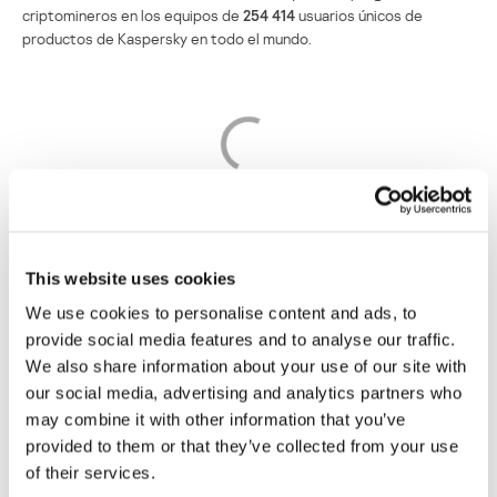
criptomineros en los equipos de
254 414
usuarios únicos de
productos de Kaspersky en todo el mundo.
Número de usuarios únicos atacados por criptomineros,
tercer trimestre de 2025 (
descargar
)
This website uses cookies
We use cookies to personalise content and ads, to
Distribución geográfica de los ataques
provide social media features and to analyse our traffic.
We also share information about your use of our site with
our social media, advertising and analytics partners who
TOP 10 de países y territorios atacados por
criptomineros
may combine it with other information that you’ve
provided to them or that they’ve collected from your use
of their services.
País o territorio*
%**