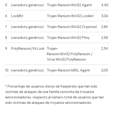
5
(veredicto genérico)
Trojan-Ransom.Win32.Agent
4,40
6
LockBit
Trojan-Ransom.Win32.Lockbit
3,06
7
(veredicto genérico)
Trojan-Ransom.Win32.Crypmod
2,84
8
(veredicto genérico)
Trojan-Ransom.Win32.Phny
2,58
9
PolyRansom/VirLock
Trojan-
2,54
Ransom.Win32.PolyRansom /
Virus.Win32.PolyRansom
10
(veredicto genérico)
Trojan-Ransom.MSIL.Agent
2,05
* Porcentaje de usuarios únicos de Kaspersky que han sido
víctimas de ataques de una familia concreta de troyanos
extorsionadores, respecto al número total de usuarios que han
sido víctimas de ataques de troyanos extorsionadores.