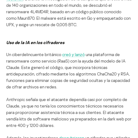
de 140 organizaciones en todo el mundo, se descubrió el
ransomware 4L4MD4R, basado en un código público conocido
como Mauri870. El malware está escrito en Go y empaquetado con
UPX, y exige un rescate de 0,005 BTC.
Uso de la IA en los cifradores
Un ciberdelincuente británico
creó y lanzó
una plataforma de
ransomware como servicio (RaaS) con la ayuda del modelo de IA
Claude. Este generó el código, que incorpora técnicas
antidepuración, cifrado mediante los algoritmos ChaCha20 y RSA,
funciones para eliminar copias de seguridad ocultas y la capacidad
de cifrar archivos en redes.
Anthropic señala que el atacante dependía casi por completo de
Claude, ya que no tenía los conocimientos técnicos necesarios
para proporcionar asistencia técnica a sus clientes. El atacante
vendía kits de software malicioso ya preparados en la dark web por
entre 400 y 1200 dólares.
Además, los investigadores
descubrieron
un cifrador que utilizaba