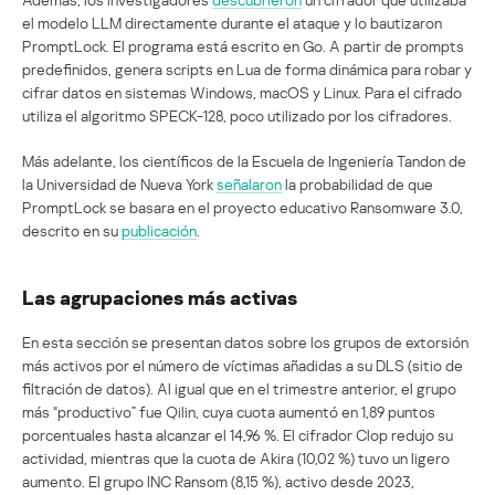
el modelo LLM directamente durante el ataque y lo bautizaron
PromptLock. El programa está escrito en Go. A partir de prompts
predefinidos, genera scripts en Lua de forma dinámica para robar y
cifrar datos en sistemas Windows, macOS y Linux. Para el cifrado
utiliza el algoritmo SPECK-128, poco utilizado por los cifradores.
Más adelante, los científicos de la Escuela de Ingeniería Tandon de
la Universidad de Nueva York
señalaron
la probabilidad de que
PromptLock se basara en el proyecto educativo Ransomware 3.0,
descrito en su
publicación
.
Las agrupaciones más activas
En esta sección se presentan datos sobre los grupos de extorsión
más activos por el número de víctimas añadidas a su DLS (sitio de
filtración de datos). Al igual que en el trimestre anterior, el grupo
más “productivo” fue Qilin, cuya cuota aumentó en 1,89 puntos
porcentuales hasta alcanzar el 14,96 %. El cifrador Clop redujo su
actividad, mientras que la cuota de Akira (10,02 %) tuvo un ligero
aumento. El grupo INC Ransom (8,15 %), activo desde 2023,