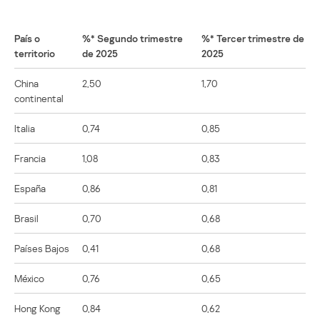
País o
%* Segundo trimestre
%* Tercer trimestre de
territorio
de 2025
2025
China
2,50
1,70
continental
Italia
0,74
0,85
Francia
1,08
0,83
España
0,86
0,81
Brasil
0,70
0,68
Países Bajos
0,41
0,68
México
0,76
0,65
Hong Kong
0,84
0,62