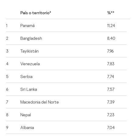
País o territorio*
%**
1
Panamá
11,24
2
Bangladesh
8,40
3
Tayikistán
7,96
4
Venezuela
7,83
5
Serbia
7,74
6
Sri Lanka
7,57
7
Macedonia del Norte
7,39
8
Nepal
7,23
9
Albania
7,04