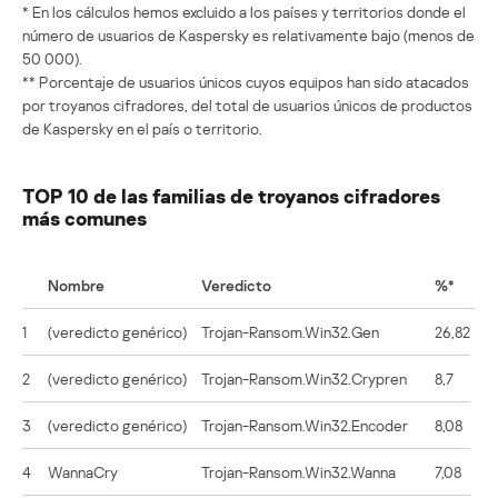
* En los cálculos hemos excluido a los países y territorios donde el
número de usuarios de Kaspersky es relativamente bajo (menos de
50 000).
** Porcentaje de usuarios únicos cuyos equipos han sido atacados
por troyanos cifradores, del total de usuarios únicos de productos
de Kaspersky en el país o territorio.
TOP 10 de las familias de troyanos cifradores
más comunes
Nombre
Veredicto
%*
1
(veredicto genérico)
Trojan-Ransom.Win32.Gen
26,82
2
(veredicto genérico)
Trojan-Ransom.Win32.Crypren
8,7
3
(veredicto genérico)
Trojan-Ransom.Win32.Encoder
8,08
4
WannaCry
Trojan-Ransom.Win32.Wanna
7,08