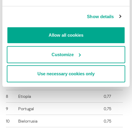
1
Senegal
3,52
Show details
2
Malí
1,50
3
Afganistán
1,17
Allow all cookies
4
Argelia
0,95
Customize
5
Kazajistán
0,93
6
Tanzania
0,92
Use necessary cookies only
7
República Dominicana
0,86
8
Etiopía
0,77
9
Portugal
0,75
10
Bielorrusia
0,75