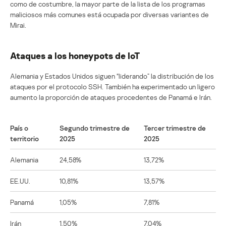
como de costumbre, la mayor parte de la lista de los programas
maliciosos más comunes está ocupada por diversas variantes de
Mirai.
Ataques a los honeypots de IoT
Alemania y Estados Unidos siguen “liderando” la distribución de los
ataques por el protocolo SSH. También ha experimentado un ligero
aumento la proporción de ataques procedentes de Panamá e Irán.
País o
Segundo trimestre de
Tercer trimestre de
territorio
2025
2025
Alemania
24,58%
13,72%
EE.UU.
10,81%
13,57%
Panamá
1,05%
7,81%
Irán
1,50%
7,04%