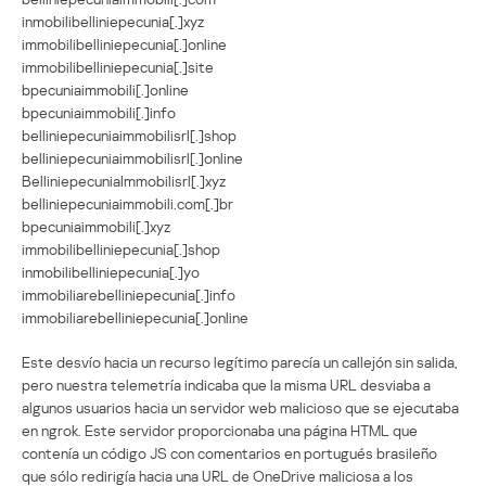
inmobilibelliniepecunia[.]xyz
immobilibelliniepecunia[.]online
immobilibelliniepecunia[.]site
bpecuniaimmobili[.]online
bpecuniaimmobili[.]info
belliniepecuniaimmobilisrl[.]shop
belliniepecuniaimmobilisrl[.]online
BelliniepecuniaImmobilisrl[.]xyz
belliniepecuniaimmobili.com[.]br
bpecuniaimmobili[.]xyz
immobilibelliniepecunia[.]shop
inmobilibelliniepecunia[.]yo
immobiliarebelliniepecunia[.]info
immobiliarebelliniepecunia[.]online
Este desvío hacia un recurso legítimo parecía un callejón sin salida,
pero nuestra telemetría indicaba que la misma URL desviaba a
algunos usuarios hacia un servidor web malicioso que se ejecutaba
en ngrok. Este servidor proporcionaba una página HTML que
contenía un código JS con comentarios en portugués brasileño
que sólo redirigía hacia una URL de OneDrive maliciosa a los