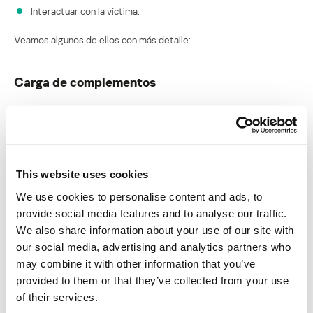
Interactuar con la víctima;
Veamos algunos de ellos con más detalle:
Carga de complementos
El mecanismo de carga de complementos es bastante simple.
Suministra una clase a la RAT y se la carga utilizando
URLClassLoader para abrir un archivo previamente descargado
por la RAT en el disco. Luego invoca el método addURL() en la clase
cargada. La figura a continuación muestra el código completo.
This website uses cookies
We use cookies to personalise content and ads, to
provide social media features and to analyse our traffic.
We also share information about your use of our site with
our social media, advertising and analytics partners who
may combine it with other information that you’ve
Registro de pulsaciones de teclas y
provided to them or that they’ve collected from your use
portapapeles
of their services.