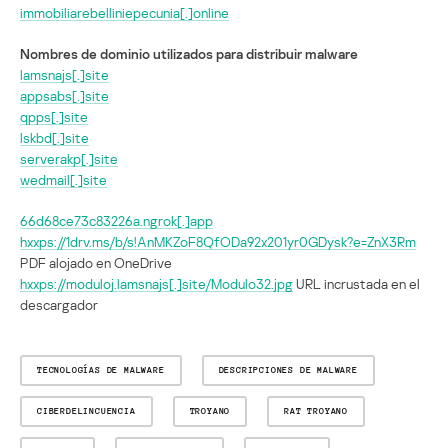
immobiliarebelliniepecunia[.]online
Nombres de dominio utilizados para distribuir malware
lamsnajs[.]site
appsabs[.]site
qpps[.]site
lskbd[.]site
serverakp[.]site
wedmail[.]site
66d68ce73c83226a.ngrok[.]app
hxxps://1drv.ms/b/s!AnMKZoF8QfODa92x201yr0GDysk?e=ZnX3Rm
PDF alojado en OneDrive
hxxps://moduloj.lamsnajs[.]site/Modulo32.jpg
URL incrustada en el
descargador
TECNOLOGÍAS DE MALWARE
DESCRIPCIONES DE MALWARE
CIBERDELINCUENCIA
TROYANO
RAT TROYANO