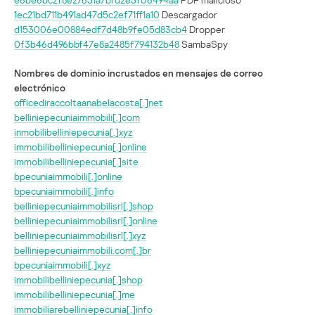
1ec21bd711b491ad47d5c2ef71ff1a10
Descargador
d153006e00884edf7d48b9fe05d83cb4
Dropper
0f3b46d496bbf47e8a2485f794132b48
SambaSpy
Nombres de dominio incrustados en mensajes de correo
electrónico
officediraccoltaanabelacosta[.]net
belliniepecuniaimmobili[.]com
inmobilibelliniepecunia[.]xyz
immobilibelliniepecunia[.]online
immobilibelliniepecunia[.]site
bpecuniaimmobili[.]online
bpecuniaimmobili[.]info
belliniepecuniaimmobilisrl[.]shop
belliniepecuniaimmobilisrl[.]online
belliniepecuniaimmobilisrl[.]xyz
belliniepecuniaimmobili.com[.]br
bpecuniaimmobili[.]xyz
immobilibelliniepecunia[.]shop
immobilibelliniepecunia[.]me
immobiliarebelliniepecunia[.]info