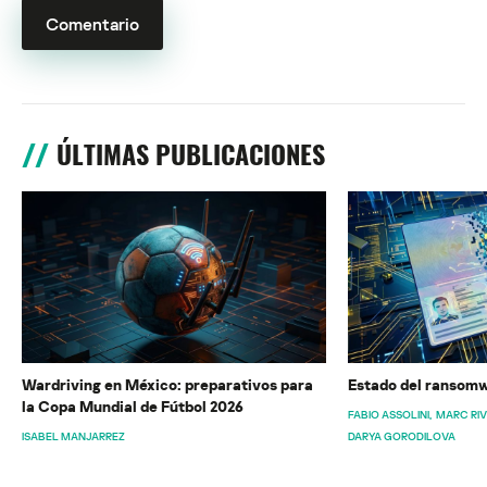
ÚLTIMAS PUBLICACIONES
Wardriving en México: preparativos para
Estado del ransomw
la Copa Mundial de Fútbol 2026
FABIO ASSOLINI
MARC RI
ISABEL MANJARREZ
DARYA GORODILOVA