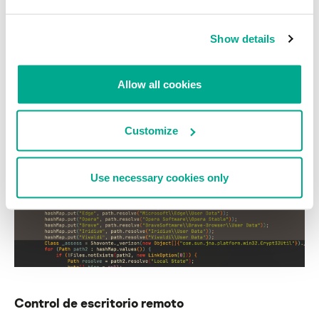
SambaSpy utiliza la biblioteca JNativeHook para registrar todas
las pulsaciones de teclas de la víctima. Luego, envía cada evento
de pulsación (al soltar la tecla) al C2. También utiliza bibliotecas
Show details
nativas de Java Abstract Window para robar o modificar el
contenido del portapapeles de la víctima.
Allow all cookies
Robo de credenciales del navegador
Customize
El RAT puede robar las credenciales de los principales
navegadores: Chrome, Edge, Opera, Brave, Iridium, Vivaldi.
Use necessary cookies only
Control de escritorio remoto