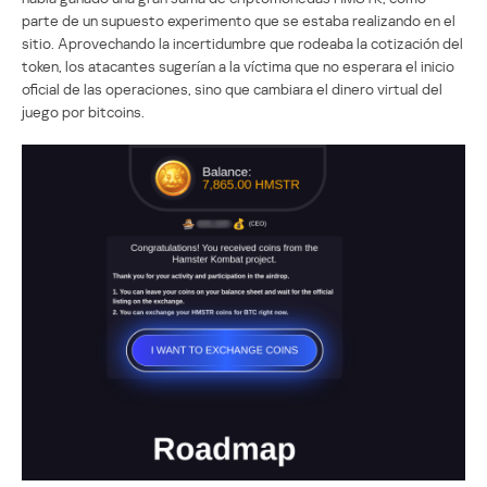
parte de un supuesto experimento que se estaba realizando en el
sitio. Aprovechando la incertidumbre que rodeaba la cotización del
token, los atacantes sugerían a la víctima que no esperara el inicio
oficial de las operaciones, sino que cambiara el dinero virtual del
juego por bitcoins.