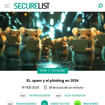
SPAM Y PHISHING
EL spam y el phishing en 2024
19 FEB 2025
28
lectura de un minuto
TATYANA KULIKOVA
OLGA ALTUKHOVA
ROMAN DEDENOK
ANDREY KOVTUN
IRINA SHIMKO