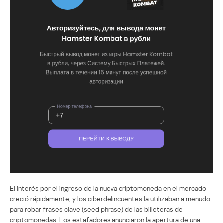
El interés por el ingreso de la nueva criptomoneda en el mercado
creció rápidamente, y los ciberdelincuentes la utilizaban a menudo
para robar frases clave (seed phrase) de las billeteras de
criptomonedas. Los estafadores anunciaron la apertura de una