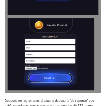
Después de registrarse, el usuario descubría “de repente” que
había ganado una gran suma de criptomonedas HMSTR, como