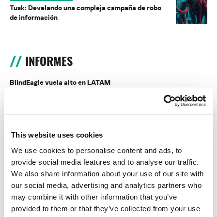
Tusk: Develando una compleja campaña de robo
de información
INFORMES
BlindEagle vuela alto en LATAM
Kaspersky proporciona información sobre la actividad y los TTPs
del APT BlindEagle. Grupo que apunta a organizaciones e
individuos en Colombia, Ecuador, Chile, Panamá y otros países de
América Latina.
This website uses cookies
Tácticas, técnicas y procedimientos (TTPs) de los grupos de
We use cookies to personalise content and ads, to
APT asiáticos modernos
provide social media features and to analyse our traffic.
We also share information about your use of our site with
MosaicRegressor: acechando en las sombras de UEFI
our social media, advertising and analytics partners who
may combine it with other information that you’ve
RevengeHotels: cibercrimen dirigido a recepciones de hotel
provided to them or that they’ve collected from your use