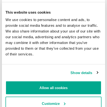
EVGENY GONCHAROV
This website uses cookies
We use cookies to personalise content and ads, to
Tácticas, técnicas y procedimientos
(TTPs) de los grupos de APT asiáticos
provide social media features and to analyse our traffic.
modernos
We also share information about your use of our site with
our social media, advertising and analytics partners who
NIKITA NAZAROV
KIRILL MITROFANOV
ALEXANDER KIRICHENKO
NATALYA SHORNIKOVA
VLADISLAV BURTSEV
VASILY BÉRDNIKOV
may combine it with other information that you’ve
SERGEY KIREEV
provided to them or that they’ve collected from your use
of their services.
Predicciones sobre amenazas avanzadas
en 2024
GREAT
Show details
Desarrollo de las amenazas informáticas
Allow all cookies
en el segundo trimestre de 2023
DAVID EMM
Customize