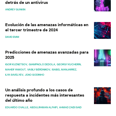
detrás de un antivirus
ANDREY GUNKIN
Evolución de las amenazas informáticas en
el tercer trimestre de 2024
DAVID EMM
Predicciones de amenazas avanzadas para
2025
IGOR KUZNETSOV
GIAMPAOLO DEDOLA
GEORGY KUCHERIN
MAHER YAMOUT
VASILY BÉRDNIKOV
ISABEL MANJARREZ
ILYA SAVELYEV
JOAO GODINHO
Un análisis profundo a los casos de
respuesta a incidentes más interesantes
del último año
EDUARDO OVALLE
ABDULRHMAN ALFAIFI
AHMAD ZAIDI SAID