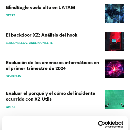
BlindEagle vuela alto en LATAM
GREAT
El backdoor XZ: Análisis del hook
SERGEY BELOV
ANDERSON LEITE
Evolución de las amenazas informáticas en
el primer trimestre de 2024
DAVID EMM
Evaluar el porqué y el cómo del incidente
ocurrido con XZ Utils
GREAT
Ciberamenazas para las industrias e
infraestructuras de TO en 2024