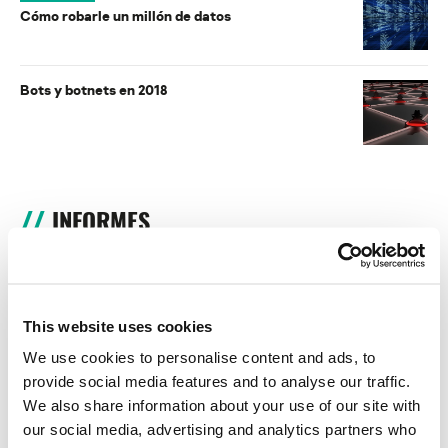
Cómo robarle un millón de datos
Bots y botnets en 2018
INFORMES
BlindEagle vuela alto en LATAM
Kaspersky proporciona información sobre la actividad y los TTPs
del APT BlindEagle. Grupo que apunta a organizaciones e
This website uses cookies
individuos en Colombia, Ecuador, Chile, Panamá y otros países de
América Latina.
We use cookies to personalise content and ads, to
provide social media features and to analyse our traffic.
Tácticas, técnicas y procedimientos (TTPs) de los grupos de
We also share information about your use of our site with
APT asiáticos modernos
our social media, advertising and analytics partners who