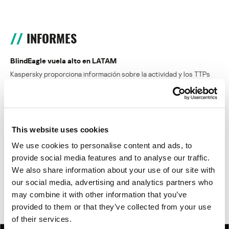
INFORMES
BlindEagle vuela alto en LATAM
Kaspersky proporciona información sobre la actividad y los TTPs
del APT BlindEagle. Grupo que apunta a organizaciones e
individuos en Colombia, Ecuador, Chile, Panamá y otros países de
América Latina.
This website uses cookies
Tácticas, técnicas y procedimientos (TTPs) de los grupos de
APT asiáticos modernos
We use cookies to personalise content and ads, to
provide social media features and to analyse our traffic.
MosaicRegressor: acechando en las sombras de UEFI
We also share information about your use of our site with
our social media, advertising and analytics partners who
RevengeHotels: cibercrimen dirigido a recepciones de hotel
may combine it with other information that you’ve
en todo el mundo
provided to them or that they’ve collected from your use
of their services.