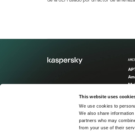
AME
APT
Ame
Mal
Mal
This website uses cookie
Ent
We use cookies to personal
Ame
We also share information 
Ame
partners who may combine i
Spa
from your use of their serv