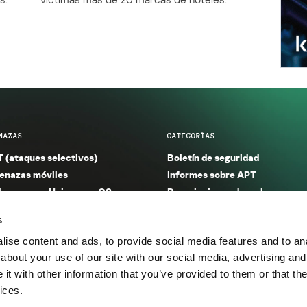
NAZAS
CATEGORÍAS
 (ataques selectivos)
Boletín de seguridad
nazas móviles
Informes sobre APT
ware para Unix y macOS
Descripciones de malware
ware para Windows
Investigación
s
orno seguro (IoT)
Informes sobre malware
ise content and ads, to provide social media features and to anal
nazas financieras
Informes sobre spam y phishin
about your use of our site with our social media, advertising and
nazas industriales
Publicaciones
t with other information that you’ve provided to them or that the
m y phishing
Incidentes
ices.