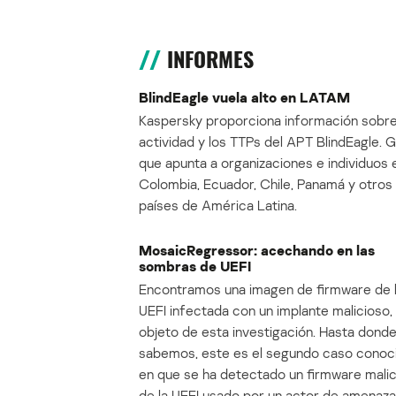
INFORMES
BlindEagle vuela alto en LATAM
Kaspersky proporciona información sobre
actividad y los TTPs del APT BlindEagle. 
que apunta a organizaciones e individuos 
Colombia, Ecuador, Chile, Panamá y otros
países de América Latina.
MosaicRegressor: acechando en las
sombras de UEFI
Encontramos una imagen de firmware de 
UEFI infectada con un implante malicioso, 
objeto de esta investigación. Hasta dond
sabemos, este es el segundo caso conoc
en que se ha detectado un firmware mali
de la UEFI usado por un actor de amenaza