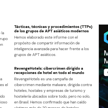
Tácticas, técnicas y procedimientos (TTPs)
de los grupos de APT asiáticos modernos
 la
Hemos elaborado este informe con el
Grupo
propósito de compartir información de
en
inteligencia avanzada para hacer frente a los
grupos de APT asiáticos.
RevengeHotels: cibercrimen dirigido a
recepciones de hotel en todo el mundo
la
RevengeHotels es una campaña de
es el
cibercrimen mediante malware, dirigida contra
e
hoteles, hostales y empresas de turismo y
ido
hostelería ubicados sobre todo, pero no solo,
cioso
en Brasil. Hemos confirmado que han caído
s.
víctimas más de 20 marcas de hoteles.