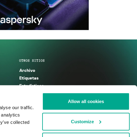
OTROS SITIOS
Archivo
Etiquetas
Estadísticas
Enciclopedia
Descripciones
Allow all cookies
yse our traffic.
g
KSB 2025
 analytics
Customize
y’ve collected