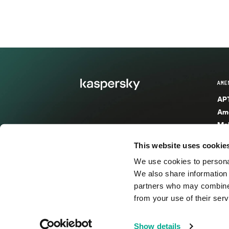
AME
APT
Ame
Mal
Mal
This website uses cookie
Ent
We use cookies to personal
Ame
We also share information 
Ame
partners who may combine i
Spa
from your use of their serv
© 2026 AO Kaspersky Lab. Todos los derechos reservad
Show details