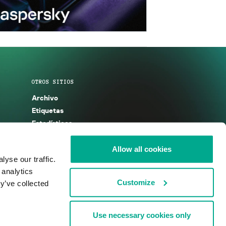
OTROS SITIOS
Archivo
Etiquetas
Estadísticas
Enciclopedia
Descripciones
Allow all cookies
yse our traffic.
g
KSB 2025
 analytics
Customize
y’ve collected
Use necessary cookies only
nos de uso
Acuerdo de licencia
Cookies