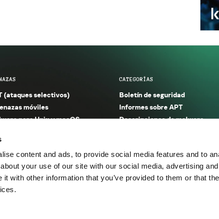
NAZAS
CATEGORÍAS
 (ataques selectivos)
Boletín de seguridad
nazas móviles
Informes sobre APT
ware para Unix y macOS
Descripciones de malware
ware para Windows
Investigación
s
orno seguro (IoT)
Informes sobre malware
ise content and ads, to provide social media features and to anal
nazas financieras
Informes sobre spam y phishin
about your use of our site with our social media, advertising and
nazas industriales
Publicaciones
t with other information that you’ve provided to them or that the
m y phishing
Incidentes
ices.
os.
Política de privacidad
Térmi