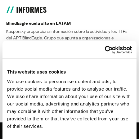
INFORMES
BlindEagle vuela alto en LATAM
Kaspersky proporciona información sobre la actividad y los TTPs
del APT BlindEagle. Grupo que apunta a organizaciones e
individuos en Colombia, Ecuador, Chile, Panamá y otros países de
América Latina.
Tácticas, técnicas y procedimientos (TTPs) de los grupos de
This website uses cookies
APT asiáticos modernos
We use cookies to personalise content and ads, to
MosaicRegressor: acechando en las sombras de UEFI
provide social media features and to analyse our traffic.
We also share information about your use of our site with
RevengeHotels: cibercrimen dirigido a recepciones de hotel
our social media, advertising and analytics partners who
en todo el mundo
may combine it with other information that you’ve
provided to them or that they’ve collected from your use
of their services.