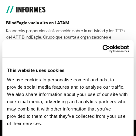
INFORMES
BlindEagle vuela alto en LATAM
Kaspersky proporciona información sobre la actividad y los TTPs
del APT BlindEagle. Grupo que apunta a organizaciones e
individuos en Colombia, Ecuador, Chile, Panamá y otros países de
América Latina.
Tácticas, técnicas y procedimientos (TTPs) de los grupos de
This website uses cookies
APT asiáticos modernos
We use cookies to personalise content and ads, to
MosaicRegressor: acechando en las sombras de UEFI
provide social media features and to analyse our traffic.
We also share information about your use of our site with
RevengeHotels: cibercrimen dirigido a recepciones de hotel
our social media, advertising and analytics partners who
en todo el mundo
may combine it with other information that you’ve
provided to them or that they’ve collected from your use
of their services.