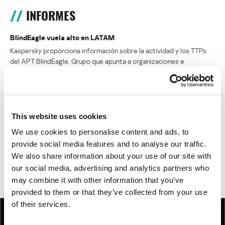
INFORMES
BlindEagle vuela alto en LATAM
Kaspersky proporciona información sobre la actividad y los TTPs
del APT BlindEagle. Grupo que apunta a organizaciones e
individuos en Colombia, Ecuador, Chile, Panamá y otros países de
América Latina.
Tácticas, técnicas y procedimientos (TTPs) de los grupos de
This website uses cookies
APT asiáticos modernos
We use cookies to personalise content and ads, to
MosaicRegressor: acechando en las sombras de UEFI
provide social media features and to analyse our traffic.
We also share information about your use of our site with
RevengeHotels: cibercrimen dirigido a recepciones de hotel
our social media, advertising and analytics partners who
en todo el mundo
may combine it with other information that you’ve
provided to them or that they’ve collected from your use
of their services.