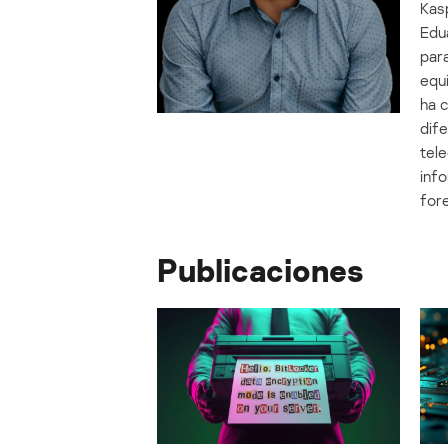
Kas
Edua
para
equ
ha 
dife
tel
info
for
Publicaciones