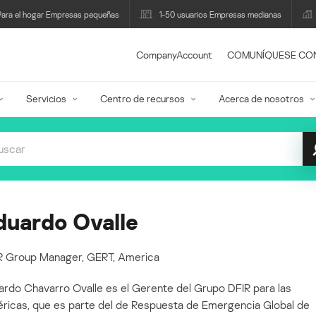
Para el hogar Empresas pequeñas
1-50 usuarios Empresas medianas
CompanyAccount
COMUNÍQUESE CO
Servicios
Centro de recursos
Acerca de nosotros
duardo Ovalle
R Group Manager, GERT, America
ardo Chavarro Ovalle es el Gerente del Grupo DFIR para las
ricas, que es parte del de Respuesta de Emergencia Global de