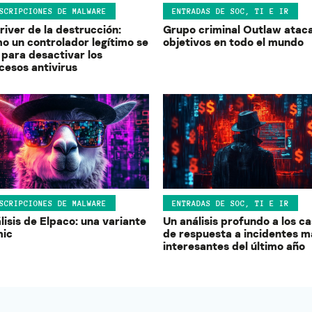
SCRIPCIONES DE MALWARE
ENTRADAS DE SOC, TI E IR
driver de la destrucción:
Grupo criminal Outlaw atac
o un controlador legítimo se
objetivos en todo el mundo
 para desactivar los
cesos antivirus
SCRIPCIONES DE MALWARE
ENTRADAS DE SOC, TI E IR
lisis de Elpaco: una variante
Un análisis profundo a los c
ic
de respuesta a incidentes m
interesantes del último año