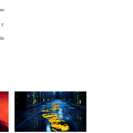
cas
 y
de