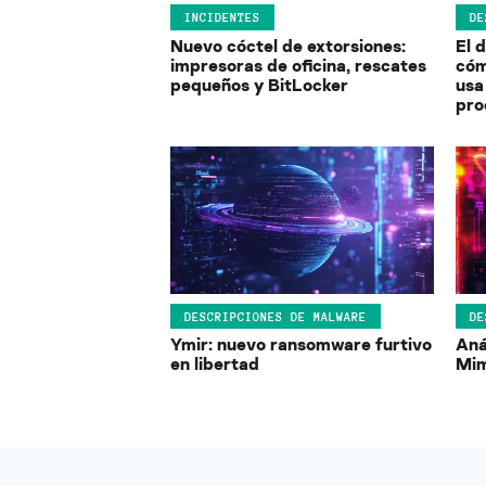
INCIDENTES
DE
Nuevo cóctel de extorsiones:
El 
impresoras de oficina, rescates
cóm
pequeños y BitLocker
usa
pro
DESCRIPCIONES DE MALWARE
DE
Ymir: nuevo ransomware furtivo
Aná
en libertad
Mim