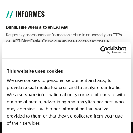
INFORMES
BlindEagle vuela alto en LATAM
Kaspersky proporciona información sobre la actividad y los TTPs
del APT BlindEagle. Grupo que apunta a organizaciones e
individuos en Colombia, Ecuador, Chile, Panamá y otros países de
América Latina.
Tácticas, técnicas y procedimientos (TTPs) de los grupos de
This website uses cookies
APT asiáticos modernos
We use cookies to personalise content and ads, to
provide social media features and to analyse our traffic.
MosaicRegressor: acechando en las sombras de UEFI
We also share information about your use of our site with
our social media, advertising and analytics partners who
RevengeHotels: cibercrimen dirigido a recepciones de hotel
may combine it with other information that you’ve
en todo el mundo
provided to them or that they’ve collected from your use
of their services.