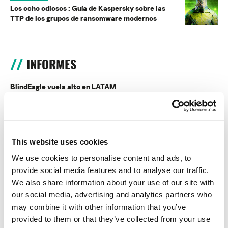
Los ocho odiosos : Guía de Kaspersky sobre las
TTP de los grupos de ransomware modernos
INFORMES
BlindEagle vuela alto en LATAM
Kaspersky proporciona información sobre la actividad y los TTPs
del APT BlindEagle. Grupo que apunta a organizaciones e
individuos en Colombia, Ecuador, Chile, Panamá y otros países de
América Latina.
This website uses cookies
Tácticas, técnicas y procedimientos (TTPs) de los grupos de
We use cookies to personalise content and ads, to
APT asiáticos modernos
provide social media features and to analyse our traffic.
We also share information about your use of our site with
MosaicRegressor: acechando en las sombras de UEFI
our social media, advertising and analytics partners who
may combine it with other information that you’ve
RevengeHotels: cibercrimen dirigido a recepciones de hotel
provided to them or that they’ve collected from your use