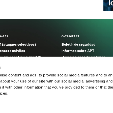
NAZAS
CATEGORÍAS
 (ataques selectivos)
Boletín de seguridad
nazas móviles
Informes sobre APT
ware para Unix y macOS
Descripciones de malware
ware para Windows
Investigación
s
orno seguro (IoT)
Informes sobre malware
ise content and ads, to provide social media features and to anal
nazas financieras
Informes sobre spam y phishin
about your use of our site with our social media, advertising and
nazas industriales
Publicaciones
t with other information that you’ve provided to them or that the
m y phishing
Incidentes
ices.
os.
Política de privacidad
Térmi