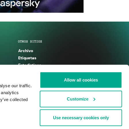
OTROS SITIOS
Archivo
Etiquetas
Estadísticas
Enciclopedia
Descripciones
Allow all cookies
yse our traffic.
g
KSB 2025
 analytics
Customize
y’ve collected
Use necessary cookies only
nos de uso
Acuerdo de licencia
Cookies