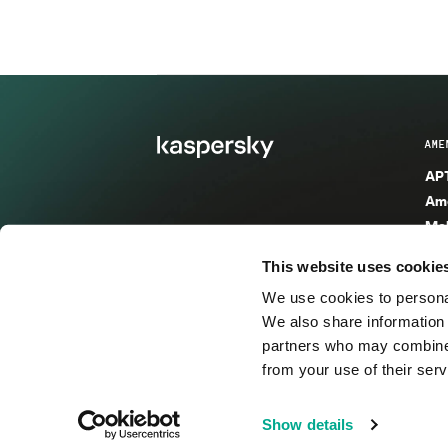
AME
APT
Ame
Mal
Mal
This website uses cookie
Ent
We use cookies to personal
Ame
We also share information 
Ame
partners who may combine i
Spa
from your use of their serv
© 2026 AO Kaspersky Lab. Todos los derechos reservad
Show details