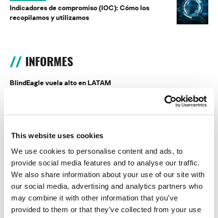
Indicadores de compromiso (IOC): Cómo los
recopilamos y utilizamos
INFORMES
BlindEagle vuela alto en LATAM
Kaspersky proporciona información sobre la actividad y los TTPs
del APT BlindEagle. Grupo que apunta a organizaciones e
individuos en Colombia, Ecuador, Chile, Panamá y otros países de
América Latina.
This website uses cookies
Tácticas, técnicas y procedimientos (TTPs) de los grupos de
We use cookies to personalise content and ads, to
APT asiáticos modernos
provide social media features and to analyse our traffic.
We also share information about your use of our site with
MosaicRegressor: acechando en las sombras de UEFI
our social media, advertising and analytics partners who
may combine it with other information that you’ve
RevengeHotels: cibercrimen dirigido a recepciones de hotel
provided to them or that they’ve collected from your use