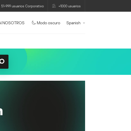
51-999 usuarios Corporativo
+1000 usuarios
N NOSOTROS
Modo oscuro
Spanish
n