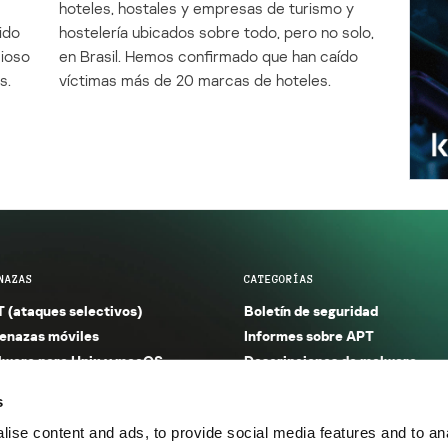
e
hoteles, hostales y empresas de turismo y
ido
hostelería ubicados sobre todo, pero no solo,
cioso
en Brasil. Hemos confirmado que han caído
s.
víctimas más de 20 marcas de hoteles.
NAZAS
CATEGORÍAS
 (ataques selectivos)
Boletín de seguridad
nazas móviles
Informes sobre APT
ware para Unix y macOS
Descripciones de malware
ware para Windows
Investigación
s
orno seguro (IoT)
Informes sobre malware
ise content and ads, to provide social media features and to anal
nazas financieras
Informes sobre spam y phishin