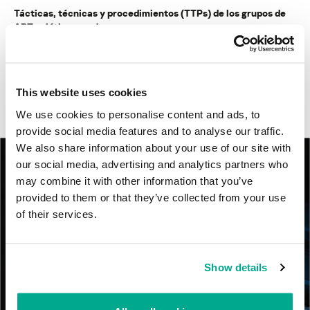
Tácticas, técnicas y procedimientos (TTPs) de los grupos de
APT asiáticos modernos
MosaicRegressor: acechando en las sombras de UEFI
This website uses cookies
RevengeHotels: cibercrimen dirigido a recepciones de hotel
en todo el mundo
We use cookies to personalise content and ads, to
provide social media features and to analyse our traffic.
We also share information about your use of our site with
our social media, advertising and analytics partners who
may combine it with other information that you’ve
provided to them or that they’ve collected from your use
of their services.
Show details