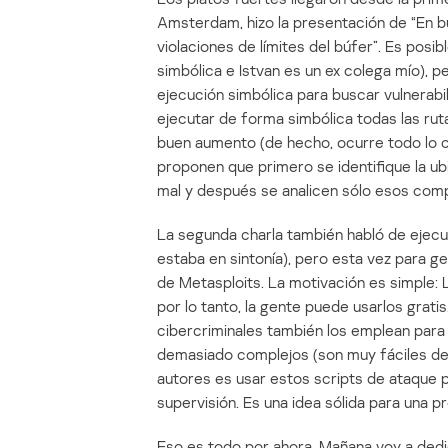
Amsterdam, hizo la presentación de “En 
violaciones de límites del búfer”. Es posib
simbólica e Istvan es un ex colega mío), 
ejecución simbólica para buscar vulnerab
ejecutar de forma simbólica todas las ru
buen aumento (de hecho, ocurre todo lo co
proponen que primero se identifique la u
mal y después se analicen sólo esos comp
La segunda charla también habló de ejecu
estaba en sintonía), pero esta vez para 
de Metasploits. La motivación es simple: 
por lo tanto, la gente puede usarlos grati
cibercriminales también los emplean para
demasiado complejos (son muy fáciles de u
autores es usar estos scripts de ataque
supervisión. Es una idea sólida para una p
Eso es todo por ahora. Mañana voy a dedi