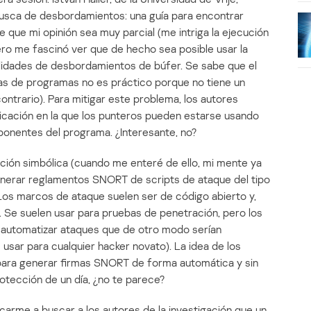
busca de desbordamientos: una guía para encontrar
le que mi opinión sea muy parcial (me intriga la ejecución
pero me fascinó ver que de hecho sea posible usar la
ilidades de desbordamientos de búfer. Se sabe que el
tas de programas no es práctico porque no tiene un
ntrario). Para mitigar este problema, los autores
bicación en la que los punteros pueden estarse usando
onentes del programa. ¿Interesante, no?
ción simbólica (cuando me enteré de ello, mi mente ya
generar reglamentos SNORT de scripts de ataque del tipo
Los marcos de ataque suelen ser de código abierto y,
s. Se suelen usar para pruebas de penetración, pero los
 automatizar ataques que de otro modo serían
sar para cualquier hacker novato). La idea de los
 para generar firmas SNORT de forma automática y sin
rotección de un día, ¿no te parece?
carme a buscar a los autores de la investigación que un