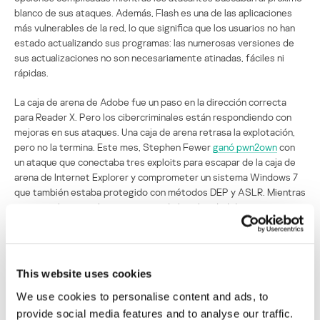
blanco de sus ataques. Además, Flash es una de las aplicaciones
más vulnerables de la red, lo que significa que los usuarios no han
estado actualizando sus programas: las numerosas versiones de
sus actualizaciones no son necesariamente atinadas, fáciles ni
rápidas.
La caja de arena de Adobe fue un paso en la dirección correcta
para Reader X. Pero los cibercriminales están respondiendo con
mejoras en sus ataques. Una caja de arena retrasa la explotación,
pero no la termina. Este mes, Stephen Fewer
ganó pwn2own
con
un ataque que conectaba tres exploits para escapar de la caja de
arena de Internet Explorer y comprometer un sistema Windows 7
que también estaba protegido con métodos DEP y ASLR. Mientras
tanto, cualquier mejora y aumento de la velocidad de este
inevitable proceso de parchado es bienvenido. Por favor,
mantengan sus programas Adobe Reader, Flash y Acrobat
actualizados con las últimas versiones.
This website uses cookies
Adobe lanza parche para CVE-2011-0609
We use cookies to personalise content and ads, to
provide social media features and to analyse our traffic.