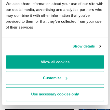
Su dirección de correo electrónico no será publicada.
Los
We also share information about your use of our site with
campos obligatorios están marcados con
*
our social media, advertising and analytics partners who
may combine it with other information that you’ve
provided to them or that they’ve collected from your use
of their services.
Nombre
*
Correo electrónico
*
Show details
Allow all cookies
Customize
Use necessary cookies only
ÚLTIMAS PUBLICACIONES