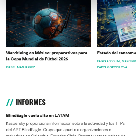
Wardriving en México: preparativos para
Estado del ransomw
la Copa Mundial de Fútbol 2026
FABIO ASSOLINI
MARC RI
ISABEL MANJARREZ
DARYA GORODILOVA
INFORMES
BlindEagle vuela alto en LATAM
Kaspersky proporciona información sobre la actividad y los TTPs
del APT BlindEagle. Grupo que apunta a organizaciones e
individuos en Colombia, Ecuador, Chile, Panamá y otros países de