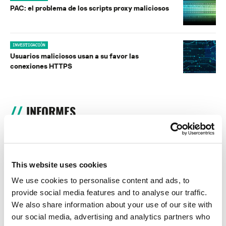
PAC: el problema de los scripts proxy maliciosos
INVESTIGACIÓN
Usuarios maliciosos usan a su favor las
conexiones HTTPS
INFORMES
BlindEagle vuela alto en LATAM
Kaspersky proporciona información sobre la actividad y los TTPs
del APT BlindEagle. Grupo que apunta a organizaciones e
This website uses cookies
individuos en Colombia, Ecuador, Chile, Panamá y otros países de
América Latina.
We use cookies to personalise content and ads, to
provide social media features and to analyse our traffic.
Tácticas, técnicas y procedimientos (TTPs) de los grupos de
We also share information about your use of our site with
APT asiáticos modernos
our social media, advertising and analytics partners who