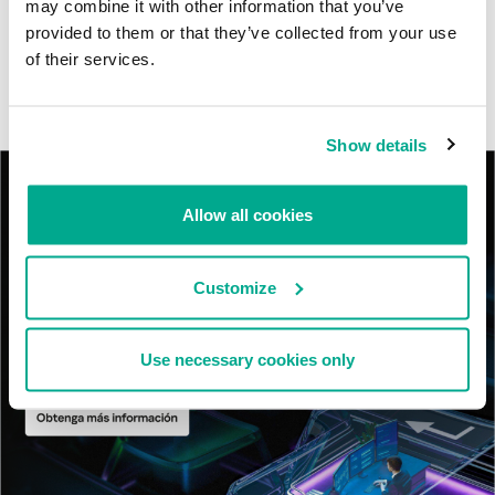
may combine it with other information that you’ve
MosaicRegressor: acechando en las sombras de UEFI
provided to them or that they’ve collected from your use
of their services.
RevengeHotels: cibercrimen dirigido a recepciones de hotel
en todo el mundo
Show details
Allow all cookies
Customize
Use necessary cookies only