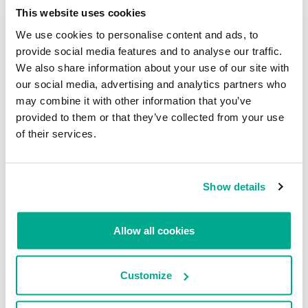
This website uses cookies
We use cookies to personalise content and ads, to
A menudo vemos a usuarios maliciosos que se aprovechan de la
provide social media features and to analyse our traffic.
confianza de sus víctimas: penetran en cuentas de redes sociales
We also share information about your use of our site with
para enviar enlaces a sus contactos con supuestos videos
our social media, advertising and analytics partners who
inofensivos de gatitos (pero con una extensión .exe, y no cualquiera
cae en esa trampa), recrean los logos de las agencias
may combine it with other information that you’ve
gubernamentales pero los llenan de troyanos chantajistas, o
provided to them or that they’ve collected from your use
persuaden a los usuarios para que compartan sus números de
of their services.
teléfono para “combatir las redes zombi”. Pero también se
esfuerzan por burlar a las compañías antivirus y a los
investigadores independientes. Algo que parecería una cadena de
caracteres gris e inofensiva en una conexión HTTPS es un ejemplo
Show details
de este tipo de tácticas, en las que se pone en juego la confianza
de los expertos en estas tecnologías, que se diseñaron para
proteger a los usuarios contra los sabotajes en Internet.
Allow all cookies
Customize
VULNERABILIDADES Y EXPLOITS
ATAQUES SELECTIVOS
CERTIFICADOS DIGITALES
WEB BROWSERS