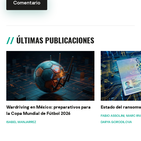
ÚLTIMAS PUBLICACIONES
Wardriving en México: preparativos para
Estado del ransomw
la Copa Mundial de Fútbol 2026
FABIO ASSOLINI
MARC RI
ISABEL MANJARREZ
DARYA GORODILOVA