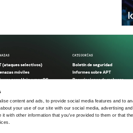
NAZAS
CATEGORÍAS
 (ataques selectivos)
Boletín de seguridad
nazas móviles
Informes sobre APT
ware para Unix y macOS
Descripciones de malware
ware para Windows
Investigación
s
orno seguro (IoT)
Informes sobre malware
ise content and ads, to provide social media features and to anal
nazas financieras
Informes sobre spam y phishin
about your use of our site with our social media, advertising and
nazas industriales
Publicaciones
t with other information that you’ve provided to them or that the
m y phishing
Incidentes
ices.