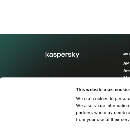
AME
APT
Ame
Mal
Mal
This website uses cookie
Ent
We use cookies to personal
Ame
We also share information 
Ame
partners who may combine i
Spa
from your use of their serv