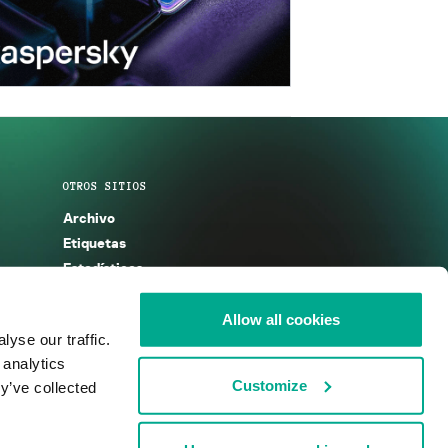
OTROS SITIOS
Archivo
Etiquetas
Estadísticas
Enciclopedia
Descripciones
Allow all cookies
yse our traffic.
g
KSB 2025
 analytics
Customize
y’ve collected