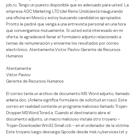
job.ru. Tengo un puesto disponible que es adecuado para usted. La
empresa ADC Marketing LTD (del Reino Unido)está inaugurando
una oficina en Moscú y estoy buscando candidatos apropiados.
Pronto le pediré que venga a una entrevista personal en una hora
que convengamos mutuamente. Si usted está interesado en mi
oferta, le agradeceré llenar el formulario adjunto relacionado a
temas de remuneración y enviarme los resultados por correo
electrónico. Atentamente,Victor Pavlov Gerente de Recursos
Humanos
Atentamente
Viktor Pavlov
Gerente de Recursos Humanos
El correo tenía un archivo de documento MS Word adjunto, llamado
anketa.doc. (Anketa significa formulario de solicitud en ruso). Este
correo en realidad contenía un programa malicioso llamado Trojan-
Dropper.MSWord.Tored.a. Cuando el destinatario abre el
documento adjunto, un macro malicioso instala otro troyano –
Trojan-Downloader.Win32.Small.crb – en el ordenador de la víctima
Este troyano luego descarga Gpcode desde msk.ru/services.txt y