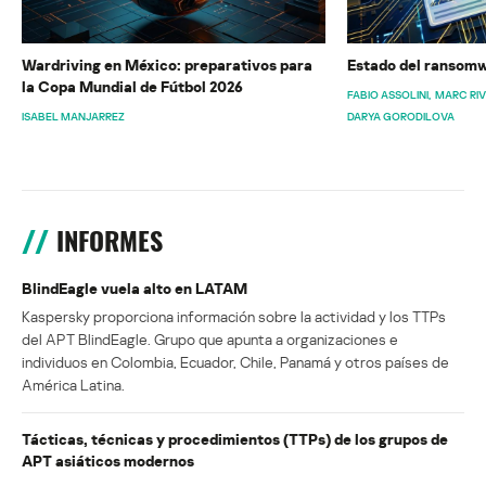
Wardriving en México: preparativos para
Estado del ransomw
la Copa Mundial de Fútbol 2026
FABIO ASSOLINI
MARC RI
ISABEL MANJARREZ
DARYA GORODILOVA
INFORMES
BlindEagle vuela alto en LATAM
Kaspersky proporciona información sobre la actividad y los TTPs
del APT BlindEagle. Grupo que apunta a organizaciones e
individuos en Colombia, Ecuador, Chile, Panamá y otros países de
América Latina.
Tácticas, técnicas y procedimientos (TTPs) de los grupos de
APT asiáticos modernos