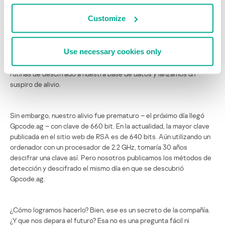
Customize
La situación era un verdadero reto.
Use necessary cookies only
Nos tomó 10 horas de trabajo humano y algo del poder en sistemas
para destruir la clave 330 bit utilizada por Gpcode.af. Añadimos las
rutinas de descifrado a nuestra base de datos y lanzamos un
suspiro de alivio.
Sin embargo, nuestro alivio fue prematuro – el próximo día llegó
Gpcode.ag – con clave de 660 bit. En la actualidad, la mayor clave
publicada en el sitio web de RSA es de 640 bits. Aún utilizando un
ordenador con un procesador de 2.2 GHz, tomaría 30 años
descifrar una clave así. Pero nosotros publicamos los métodos de
detección y descifrado el mismo día en que se descubrió
Gpcode.ag.
¿Cómo logramos hacerlo? Bien, ese es un secreto de la compañía.
¿Y que nos depara el futuro? Esa no es una pregunta fácil ni