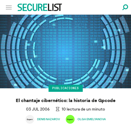
PUBLICACIONES
El chantaje cibernético: la historia de Gpcode
03 JUL 2006
10
lectura de un minuto
DENIS NAZAROV
OLGA EMELYANOVA