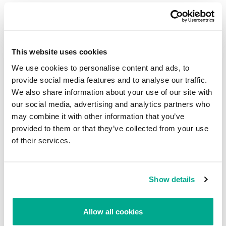
Se utilizaron las nuevas variantes para lanzar un ataque masivo
contra los usuarios rusos de Internet a principios de junio del 2006.
This website uses cookies
¿La vuelta final?
We use cookies to personalise content and ads, to
Desde inicios del 2006, los autores de estos programas intentaron
provide social media features and to analyse our traffic.
alterar radicalmente los métodos de cifrado utilizados, a fin de
We also share information about your use of our site with
impedir que los antivirus descifren los datos. El autor había
our social media, advertising and analytics partners who
empezado utilizado sus propios algoritmos de cifrado, pero con
may combine it with other information that you’ve
GpCode.ac. decidió emplear la artillería pesada.
provided to them or that they’ve collected from your use
Alexander Gostev “La evolución del malware”, enero – marzo de
of their services.
2006.
A principios de junio 3 variantes de Gpcode aparecieron en el lapso
de 5 días. Cada nueva variante utilizaba una clave de cifrado cada
Show details
vez mayor: la primera variante, Gpcode.ae tenía una clave RSA de
260 bit, mientras que Gpcode.af tenía 330 bits. Mientras mayor es
la clave, es más difícil para las compañías antivirus descubrir la
Allow all cookies
clave de cifrado.