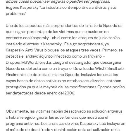
ambas cosas pueden ser seguras o pueden ser peligrosas.
Eugene Kaspersky “La industria contemporánea antivirus y sus
problemas”
Uno de los aspectos más sorprendentes de la historia Gpcode es
que un gran porcentaje de las víctimas que se pusieron en
contacto con Kaspersky Lab durante los ataques de junio tenían
instalado el antivirus Kaspersky . Es algo sorprendente, ya
Kaspersky Anti-Virus bloquea los ataques tres veces. Primero, se
detecta el archivo adjunto infectado como un troyano –
Dropper.MSWord.Tored.a. Luego el descargador que descargana
Gpcode se detecta como un troyano, Downloader.Win32.Small.crb.
Finalmente, se detecta el mismo Gpcode. Inclusive los usuarios
cuyas bases de datos antivirus no estaban actualizadas, estaban
protegidos ya que la mayoría de las modificaciones Gpcode podían
ser detectadas desde enero del 2006.
Obviamente, las victimas habían desactivado su solución antivirus
o habían elegido ignorar las advertencias que mostraba el
programa antivirus. Los analistas de virus Kaspersky Lab incluyeron
el método de descifrado y desinfección en la actualización de la