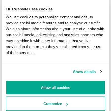
Play
This website uses cookies
We use cookies to personalise content and ads, to
INFORMES
provide social media features and to analyse our traffic.
We also share information about your use of our site with
BlindEagle vuela alto en LATAM
our social media, advertising and analytics partners who
Kaspersky proporciona información sobre la actividad y los TTPs
may combine it with other information that you’ve
del APT BlindEagle. Grupo que apunta a organizaciones e
provided to them or that they’ve collected from your use
individuos en Colombia, Ecuador, Chile, Panamá y otros países de
of their services.
América Latina.
Tácticas, técnicas y procedimientos (TTPs) de los grupos de
Show details
APT asiáticos modernos
MosaicRegressor: acechando en las sombras de UEFI
Allow all cookies
RevengeHotels: cibercrimen dirigido a recepciones de hotel
en todo el mundo
Customize