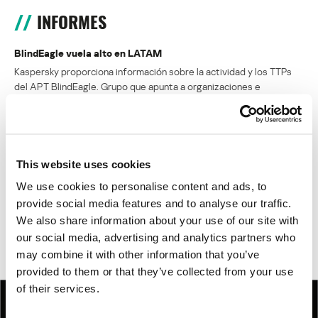
INFORMES
BlindEagle vuela alto en LATAM
Kaspersky proporciona información sobre la actividad y los TTPs
del APT BlindEagle. Grupo que apunta a organizaciones e
individuos en Colombia, Ecuador, Chile, Panamá y otros países de
América Latina.
Tácticas, técnicas y procedimientos (TTPs) de los grupos de
This website uses cookies
APT asiáticos modernos
We use cookies to personalise content and ads, to
MosaicRegressor: acechando en las sombras de UEFI
provide social media features and to analyse our traffic.
We also share information about your use of our site with
RevengeHotels: cibercrimen dirigido a recepciones de hotel
our social media, advertising and analytics partners who
en todo el mundo
may combine it with other information that you’ve
provided to them or that they’ve collected from your use
of their services.