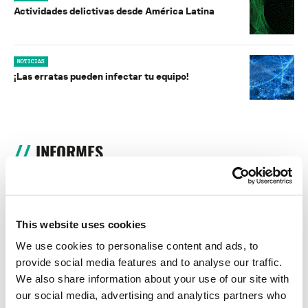
Actividades delictivas desde América Latina
NOTICIAS
¡Las erratas pueden infectar tu equipo!
INFORMES
BlindEagle vuela alto en LATAM
Kaspersky proporciona información sobre la actividad y los TTPs
del APT BlindEagle. Grupo que apunta a organizaciones e
This website uses cookies
individuos en Colombia, Ecuador, Chile, Panamá y otros países de
América Latina.
We use cookies to personalise content and ads, to
provide social media features and to analyse our traffic.
Tácticas, técnicas y procedimientos (TTPs) de los grupos de
We also share information about your use of our site with
APT asiáticos modernos
our social media, advertising and analytics partners who