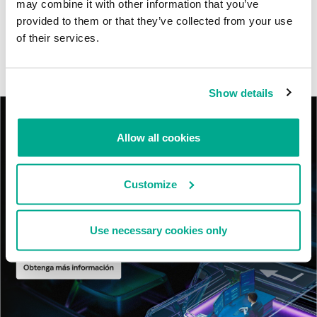
may combine it with other information that you’ve
MosaicRegressor: acechando en las sombras de UEFI
provided to them or that they’ve collected from your use
of their services.
RevengeHotels: cibercrimen dirigido a recepciones de hotel
en todo el mundo
Show details
Allow all cookies
Customize
Use necessary cookies only