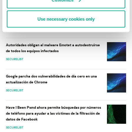
Estudio: el mercado negro Hydra
DarkSide desaparece de la red
movió 1,37 mil millones de dólares
tras las repercusiones del ataque
Use necessary cookies only
en 2020
a The Colonial Pipeline
SECURELIST
SECURELIST
Autoridades obligan al malware Emotet a autodestruirse
de todos los equipos infectados
SECURELIST
Google parcha dos vulnerabilidades de día cero en una
actualización de Chrome
SECURELIST
Have I Been Pwnd ahora permite búsquedas por números
de teléfono para ayudar a las víctimas de la filtración de
datos de Facebook
SECURELIST