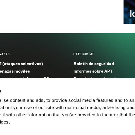
NAZAS
CATEGORÍAS
 (ataques selectivos)
Boletín de seguridad
nazas móviles
Informes sobre APT
ware para Unix y macOS
Descripciones de malware
ware para Windows
Investigación
s
orno seguro (IoT)
Informes sobre malware
ise content and ads, to provide social media features and to anal
nazas financieras
Informes sobre spam y phishin
about your use of our site with our social media, advertising and
nazas industriales
Publicaciones
t with other information that you’ve provided to them or that the
m y phishing
Incidentes
ices.
os.