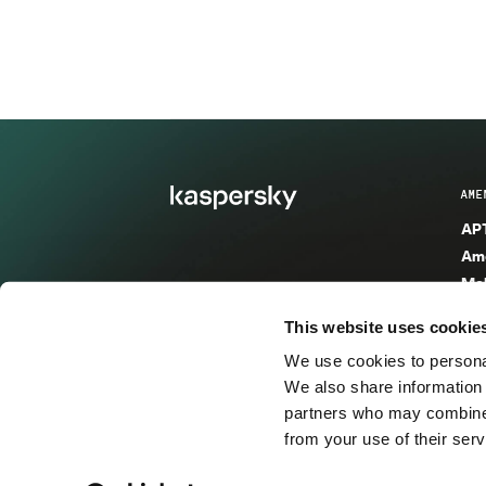
AME
APT
Ame
Mal
Mal
This website uses cookie
Ent
We use cookies to personal
Ame
We also share information 
Ame
partners who may combine i
Spa
from your use of their serv
© 2026 AO Kaspersky Lab. Todos los derechos reservad