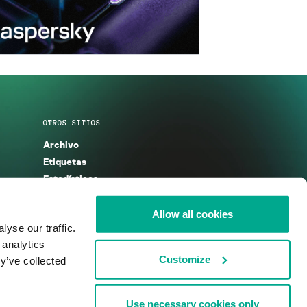
OTROS SITIOS
Archivo
Etiquetas
Estadísticas
Enciclopedia
Descripciones
Allow all cookies
yse our traffic.
g
KSB 2025
 analytics
Customize
y’ve collected
Use necessary cookies only