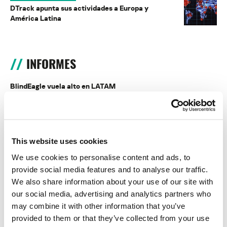
DTrack apunta sus actividades a Europa y
América Latina
INFORMES
BlindEagle vuela alto en LATAM
Kaspersky proporciona información sobre la actividad y los TTPs
del APT BlindEagle. Grupo que apunta a organizaciones e
individuos en Colombia, Ecuador, Chile, Panamá y otros países de
América Latina.
This website uses cookies
Tácticas, técnicas y procedimientos (TTPs) de los grupos de
We use cookies to personalise content and ads, to
APT asiáticos modernos
provide social media features and to analyse our traffic.
We also share information about your use of our site with
MosaicRegressor: acechando en las sombras de UEFI
our social media, advertising and analytics partners who
may combine it with other information that you’ve
RevengeHotels: cibercrimen dirigido a recepciones de hotel
provided to them or that they’ve collected from your use