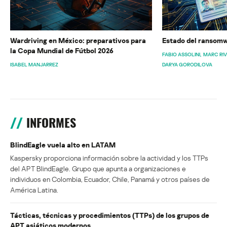
Wardriving en México: preparativos para
Estado del ransomw
la Copa Mundial de Fútbol 2026
FABIO ASSOLINI
MARC RI
ISABEL MANJARREZ
DARYA GORODILOVA
INFORMES
BlindEagle vuela alto en LATAM
Kaspersky proporciona información sobre la actividad y los TTPs
del APT BlindEagle. Grupo que apunta a organizaciones e
individuos en Colombia, Ecuador, Chile, Panamá y otros países de
América Latina.
Tácticas, técnicas y procedimientos (TTPs) de los grupos de
APT asiáticos modernos