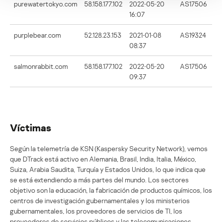
purewatertokyo.com
58.158.177.102
2022‑05‑20
AS17506
16:07
purplebear.com
52.128.23.153
2021‑01‑08
AS19324
08:37
salmonrabbit.com
58.158.177.102
2022‑05‑20
AS17506
09:37
Víctimas
Según la telemetría de KSN (Kaspersky Security Network), vemos
que DTrack está activo en Alemania, Brasil, India, Italia, México,
Suiza, Arabia Saudita, Turquía y Estados Unidos, lo que indica que
se está extendiendo a más partes del mundo. Los sectores
objetivo son la educación, la fabricación de productos químicos, los
centros de investigación gubernamentales y los ministerios
gubernamentales, los proveedores de servicios de TI, los
proveedores de servicios públicos y las telecomunicaciones.