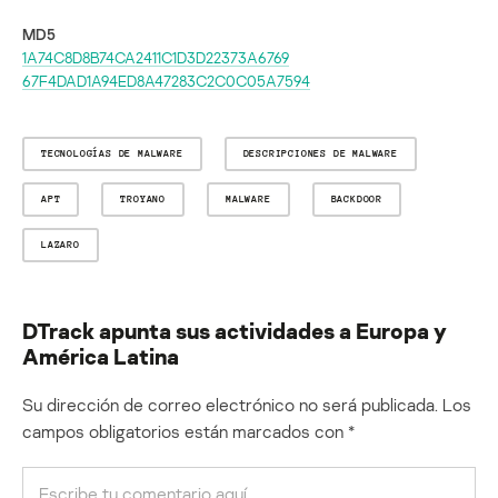
MD5
1A74C8D8B74CA2411C1D3D22373A6769
67F4DAD1A94ED8A47283C2C0C05A7594
TECNOLOGÍAS DE MALWARE
DESCRIPCIONES DE MALWARE
APT
TROYANO
MALWARE
BACKDOOR
LAZARO
DTrack apunta sus actividades a Europa y
América Latina
Su dirección de correo electrónico no será publicada.
Los
campos obligatorios están marcados con
*