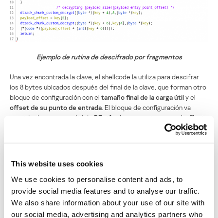
Ejemplo de rutina de descifrado por fragmentos
Una vez encontrada la clave, el shellcode la utiliza para descifrar
los 8 bytes ubicados después del final de la clave, que forman otro
bloque de configuración con el
tamaño final de la carga útil
y el
offset de su punto de entrada
. El bloque de configuración va
seguido de una carga útil de PE cifrada que comienza en el
offset
del punto de entrada
, después del descifrado con el algoritmo
personalizado.
This website uses cookies
Carga útil final
We use cookies to personalise content and ads, to
Al finalizar el descifrado de la carga útil final (una DLL), se la carga
provide social media features and to analyse our traffic.
mediante el vaciado de procesos en “
explorer.exe
“. En las muestras
We also share information about your use of our site with
anteriores de DTrack, las bibliotecas que se cargaban eran cadenas
our social media, advertising and analytics partners who
ofuscadas. Las versiones más recientes utilizan el hashing de la