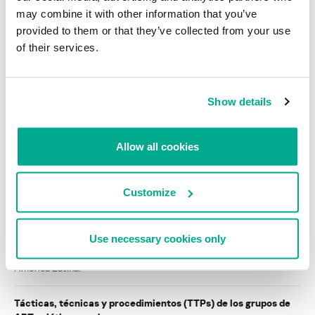
may combine it with other information that you’ve
provided to them or that they’ve collected from your use
INFORMES SOBRE APT
of their services.
Sony/Destover: El historial de destrucción del
misterioso actor norcoreano
Show details
Cargar más
Allow all cookies
INFORMES
Customize
BlindEagle vuela alto en LATAM
Kaspersky proporciona información sobre la actividad y los TTPs
Use necessary cookies only
del APT BlindEagle. Grupo que apunta a organizaciones e
individuos en Colombia, Ecuador, Chile, Panamá y otros países de
América Latina.
Tácticas, técnicas y procedimientos (TTPs) de los grupos de