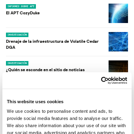
INFORMES SOBRE APT
El APT CozyDuke
INVESTIGACIÓN
Drenaje de la infraestructura de Volatile Cedar
DGA
INVESTIGACIÓN
¿Quién se esconde en el sitio de noticias
norcoreano?
INFORMES SOBRE APT
Los extraordinarios plugins BE2, sus ataques
This website uses cookies
contra Siemens, y las fallas en su diseño
We use cookies to personalise content and ads, to
provide social media features and to analyse our traffic.
SOFTWARE
We also share information about your use of our site with
Windows 10: Anticipo y seguridad
our social media, advertising and analytics partners who