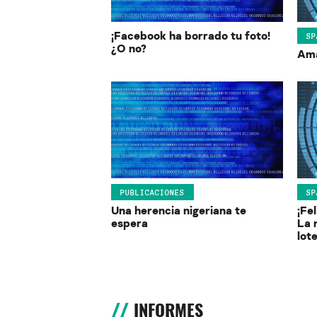
¡Facebook ha borrado tu foto!
SP
¿O no?
Ama
PUBLICACIONES
SP
Una herencia nigeriana te
¡Fe
espera
La 
lote
INFORMES