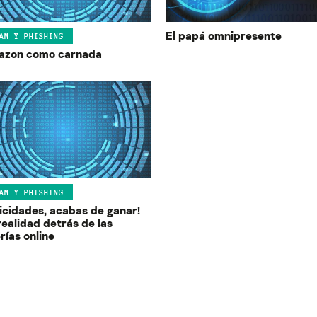
El papá omnipresente
AM Y PHISHING
zon como carnada
AM Y PHISHING
licidades, acabas de ganar!
realidad detrás de las
rías online