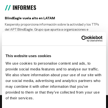
INFORMES
BlindEagle vuela alto en LATAM
Kaspersky proporciona información sobre la actividad y los TTPs
del APT BlindEagle. Grupo que apunta a organizaciones e
individuos en Colombia, Ecuador, Chile, Panamá y otros países de
América Latina.
Tácticas, técnicas y procedimientos (TTPs) de los grupos de
This website uses cookies
APT asiáticos modernos
We use cookies to personalise content and ads, to
MosaicRegressor: acechando en las sombras de UEFI
provide social media features and to analyse our traffic.
We also share information about your use of our site with
RevengeHotels: cibercrimen dirigido a recepciones de hotel
our social media, advertising and analytics partners who
en todo el mundo
may combine it with other information that you’ve
provided to them or that they’ve collected from your use
of their services.