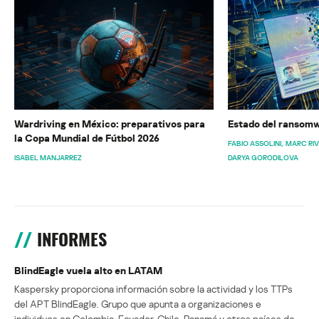
Wardriving en México: preparativos para
Estado del ransomw
la Copa Mundial de Fútbol 2026
FABIO ASSOLINI
MARC RI
ISABEL MANJARREZ
DARYA GORODILOVA
INFORMES
BlindEagle vuela alto en LATAM
Kaspersky proporciona información sobre la actividad y los TTPs
del APT BlindEagle. Grupo que apunta a organizaciones e
individuos en Colombia, Ecuador, Chile, Panamá y otros países de