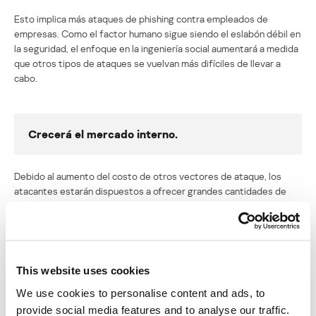
Esto implica más ataques de phishing contra empleados de
empresas. Como el factor humano sigue siendo el eslabón débil en
la seguridad, el enfoque en la ingeniería social aumentará a medida
que otros tipos de ataques se vuelvan más difíciles de llevar a
cabo.
Crecerá el mercado interno.
Debido al aumento del costo de otros vectores de ataque, los
atacantes estarán dispuestos a ofrecer grandes cantidades de
dinero a los empleados dentro de la empresa u organización que
intentan atacar. El precio para las personas con información
privilegiada varía de una región a otra y depende de la posición del
objetivo en la empresa, la empresa en sí, su calificación local, el
tipo y la complejidad del servicio de información privilegiada que
This website uses cookies
se solicita, el tipo de datos que se filtran y el nivel de seguridad de
We use cookies to personalise content and ads, to
la compañía.
provide social media features and to analyse our traffic.