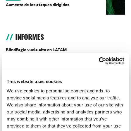
Aumento de los ataques dirigidos
INFORMES
BlindEagle vuela alto en LATAM
Kaspersky proporciona información sobre la actividad y los TTPs
del APT BlindEagle. Grupo que apunta a organizaciones e
individuos en Colombia, Ecuador, Chile, Panamá y otros países de
América Latina.
This website uses cookies
Tácticas, técnicas y procedimientos (TTPs) de los grupos de
We use cookies to personalise content and ads, to
APT asiáticos modernos
provide social media features and to analyse our traffic.
We also share information about your use of our site with
MosaicRegressor: acechando en las sombras de UEFI
our social media, advertising and analytics partners who
may combine it with other information that you’ve
RevengeHotels: cibercrimen dirigido a recepciones de hotel
provided to them or that they’ve collected from your use