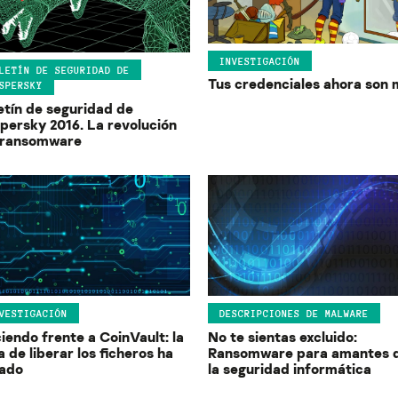
INVESTIGACIÓN
LETÍN DE SEGURIDAD DE
Tus credenciales ahora son 
SPERSKY
etín de seguridad de
persky 2016. La revolución
 ransomware
VESTIGACIÓN
DESCRIPCIONES DE MALWARE
iendo frente a CoinVault: la
No te sientas excluido:
a de liberar los ficheros ha
Ransomware para amantes 
gado
la seguridad informática