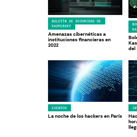
BOLETÍN DE SEGURIDAD DE
BO
KASPERSKY
KA
Amenazas cibernéticas a
Bol
instituciones financieras en
Kas
2022
del
EVENTOS
IN
La noche de los hackers en París
Hac
hor
lle