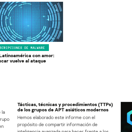
SCRIPCIONES DE MALWARE
Latinoamérica con amor:
car vuelve al ataque
Tácticas, técnicas y procedimientos (TTPs)
de los grupos de APT asiáticos modernos
 la
Hemos elaborado este informe con el
Grupo
propósito de compartir información de
en
inteligencia avanzada para hacer frente a los