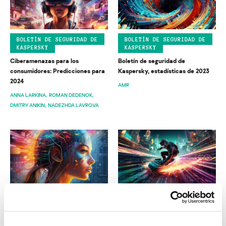
BOLETÍN DE SEGURIDAD DE
BOLETÍN DE SEGURIDAD DE
KASPERSKY
KASPERSKY
Ciberamenazas para los
Boletín de seguridad de
consumidores: Predicciones para
Kaspersky, estadísticas de 2023
2024
AMR
ANNA LARKINA
ROMAN DEDENOK
DMITRY ANIKIN
NADEZHDA LAVROVA
BOLETÍN DE SEGURIDAD DE
BOLETÍN DE SEGURIDAD DE
KASPERSKY
KASPERSKY
Historia del año: el impacto de la
Predicciones sobre amenazas de