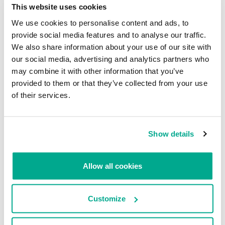
IA en la ciberseguridad
la web oscura y el mercado
This website uses cookies
oscuro para 2024
VLADISLAV TUSHKANOV
We use cookies to personalise content and ads, to
VICTOR SERGEEV
SERGEY LOZHKIN
ANNA PAVLOVSKAYA
provide social media features and to analyse our traffic.
ANDREY OCHEPOVSKY
KASPERSKY SECURITY SERVICES
YULIYA SHLYCHKOVA
We also share information about your use of our site with
our social media, advertising and analytics partners who
may combine it with other information that you’ve
provided to them or that they’ve collected from your use
of their services.
Show details
BOLETÍN DE SEGURIDAD DE
BOLETÍN DE SEGURIDAD DE
KASPERSKY
KASPERSKY
Predicciones de privacidad para
Ciberamenazas para las
Allow all cookies
2024
industrias e infraestructuras de
TO en 2024
ANNA LARKINA
VLADISLAV TUSHKANOV
EVGENY GONCHAROV
Customize
DMITRY MOMOTOV